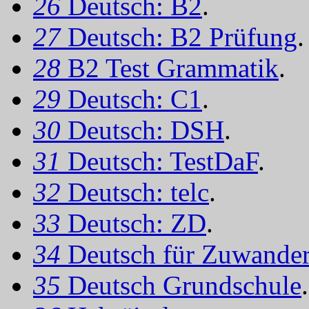
26
Deutsch: B2
.
27
Deutsch: B2 Prüfung
.
28
B2 Test Grammatik
.
29
Deutsch: C1
.
30
Deutsch: DSH
.
31
Deutsch: TestDaF
.
32
Deutsch: telc
.
33
Deutsch: ZD
.
34
Deutsch für Zuwander
35
Deutsch Grundschule
.