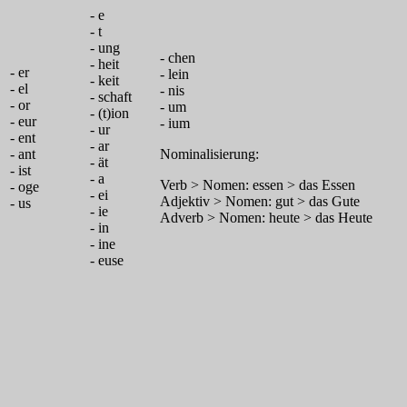
- e
- t
- ung
- chen
- heit
- er
- lein
- keit
- el
- nis
- schaft
- or
- um
- (t)ion
- eur
- ium
- ur
- ent
- ar
- ant
Nominalisierung:
- ät
- ist
- a
Verb > Nomen: essen > das Essen
- oge
- ei
Adjektiv > Nomen: gut > das Gute
- us
- ie
Adverb > Nomen: heute > das Heute
- in
- ine
- euse