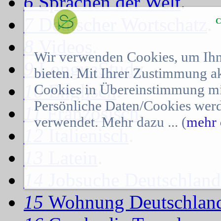
6
Sprachen der Welt
.
7
Deutscher Wortschatz
.
C
8
Videos
.
Wir verwenden Cookies, um Ihn
9
LonguaStudy
.
bieten. Mit Ihrer Zustimmung a
10
Englisch
.
Cookies in Übereinstimmung mit
Persönliche Daten/Cookies werd
11
Französisch
.
verwendet. Mehr dazu ... (
mehr 
12
Italienisch
.
13
Latein
.
14
Jobsuche Deutschland
15
Wohnung Deutschlan