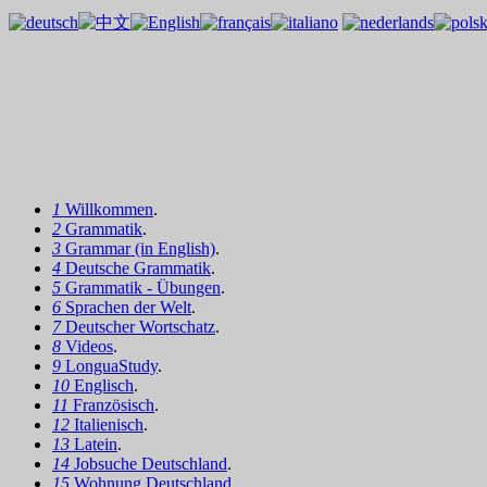
1
Willkommen
.
2
Grammatik
.
3
Grammar (in English)
.
4
Deutsche Grammatik
.
5
Grammatik - Übungen
.
6
Sprachen der Welt
.
7
Deutscher Wortschatz
.
8
Videos
.
9
LonguaStudy
.
10
Englisch
.
11
Französisch
.
12
Italienisch
.
13
Latein
.
14
Jobsuche Deutschland
.
15
Wohnung Deutschland
.