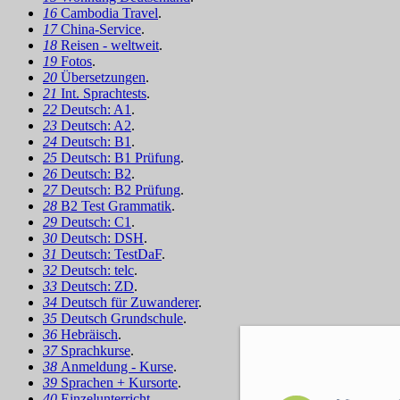
16
Cambodia Travel
.
17
China-Service
.
18
Reisen - weltweit
.
19
Fotos
.
20
Übersetzungen
.
21
Int. Sprachtests
.
22
Deutsch: A1
.
23
Deutsch: A2
.
24
Deutsch: B1
.
25
Deutsch: B1 Prüfung
.
26
Deutsch: B2
.
27
Deutsch: B2 Prüfung
.
28
B2 Test Grammatik
.
29
Deutsch: C1
.
30
Deutsch: DSH
.
31
Deutsch: TestDaF
.
32
Deutsch: telc
.
33
Deutsch: ZD
.
34
Deutsch für Zuwanderer
.
35
Deutsch Grundschule
.
36
Hebräisch
.
37
Sprachkurse
.
38
Anmeldung - Kurse
.
39
Sprachen + Kursorte
.
40
Einzelunterricht
.