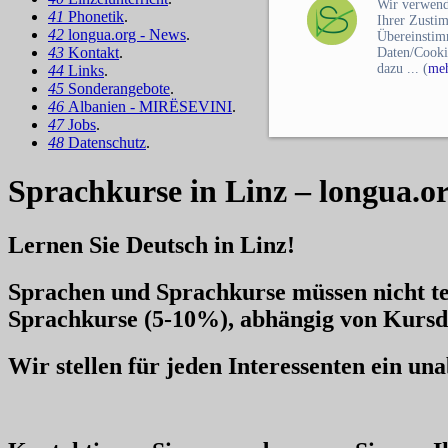
Wir verwend
41
Phonetik
.
Ihrer Zusti
42
longua.org - News
.
Übereinstim
43
Kontakt
.
Daten/Cooki
dazu ... (
meh
44
Links
.
45
Sonderangebote
.
46
Albanien - MIRËSEVINI
.
47
Jobs
.
48
Datenschutz
.
Sprachkurse in Linz – longua.o
Lernen Sie Deutsch in Linz!
Sprachen und Sprachkurse müssen nicht te
Sprachkurse
(5-10%), abhängig von Kursd
Wir stellen für jeden Interessenten ein u