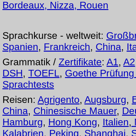
Bordeaux, Nizza, Rouen
Sprachkurse - weltweit:
Großbr
Spanien
,
Frankreich
,
China
,
It
Grammatik /
Zertifikate
:
A1
,
A2
DSH
,
TOEFL
,
Goethe Prüfung
Sprachtests
Reisen:
Agrigento
,
Augsburg
,
B
China
,
Chinesische Mauer
,
De
Hamburg
,
Hong Kong
,
Italien
,
Kalabrien
,
Peking
,
Shanghai
,