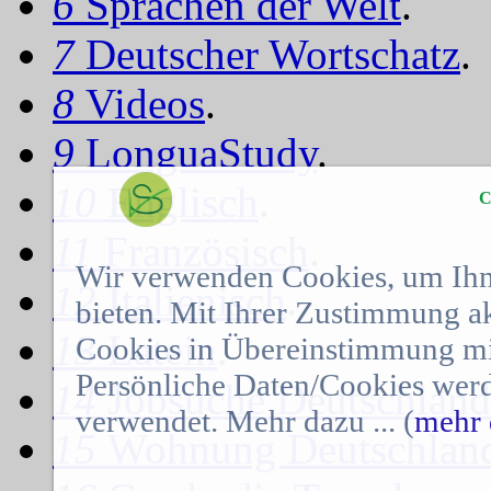
6
Sprachen der Welt
.
7
Deutscher Wortschatz
.
8
Videos
.
9
LonguaStudy
.
10
Englisch
.
C
11
Französisch
.
Wir verwenden Cookies, um Ihn
12
Italienisch
.
bieten. Mit Ihrer Zustimmung a
13
Latein
.
Cookies in Übereinstimmung mit
Persönliche Daten/Cookies werd
14
Jobsuche Deutschland
verwendet. Mehr dazu ... (
mehr 
15
Wohnung Deutschlan