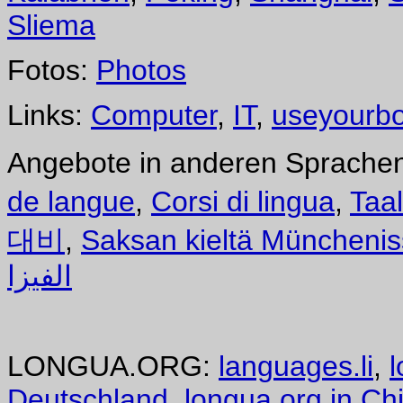
Sliema
Fotos:
Photos
Links:
Computer
,
IT
,
useyourb
Angebote in anderen Sprache
de langue
,
Corsi di lingua
,
Taa
대비
,
Saksan kieltä Müncheni
الفيزا
LONGUA.ORG:
languages.li
,
l
Deutschland
,
longua.org in Ch