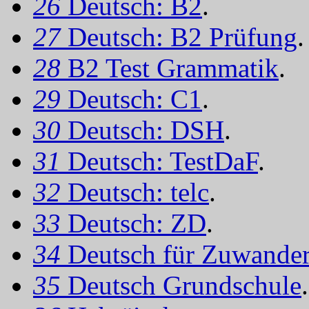
26
Deutsch: B2
.
27
Deutsch: B2 Prüfung
.
28
B2 Test Grammatik
.
29
Deutsch: C1
.
30
Deutsch: DSH
.
31
Deutsch: TestDaF
.
32
Deutsch: telc
.
33
Deutsch: ZD
.
34
Deutsch für Zuwander
35
Deutsch Grundschule
.