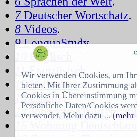
6
Sprachen der Welt
.
7
Deutscher Wortschatz
.
8
Videos
.
9
LonguaStudy
.
10
Englisch
.
C
11
Französisch
.
Wir verwenden Cookies, um Ihn
12
Italienisch
.
bieten. Mit Ihrer Zustimmung a
Cookies in Übereinstimmung mit
13
Latein
.
Persönliche Daten/Cookies werd
14
Jobsuche Deutschland
verwendet. Mehr dazu ... (
mehr 
15
Wohnung Deutschlan