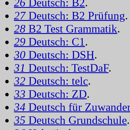
26
Deutsch: B2
.
27
Deutsch: B2 Prüfung
.
28
B2 Test Grammatik
.
29
Deutsch: C1
.
30
Deutsch: DSH
.
31
Deutsch: TestDaF
.
32
Deutsch: telc
.
33
Deutsch: ZD
.
34
Deutsch für Zuwander
35
Deutsch Grundschule
.