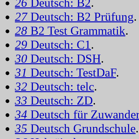
26
Deutsch: B2
.
27
Deutsch: B2 Prüfung
.
28
B2 Test Grammatik
.
29
Deutsch: C1
.
30
Deutsch: DSH
.
31
Deutsch: TestDaF
.
32
Deutsch: telc
.
33
Deutsch: ZD
.
34
Deutsch für Zuwander
35
Deutsch Grundschule
.