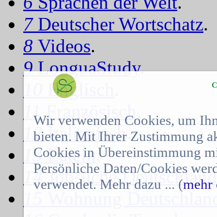
6
Sprachen der Welt
.
7
Deutscher Wortschatz
.
8
Videos
.
9
LonguaStudy
.
10
Englisch
.
C
11
Französisch
.
Wir verwenden Cookies, um Ihn
12
Italienisch
.
bieten. Mit Ihrer Zustimmung a
Cookies in Übereinstimmung mit
13
Latein
.
Persönliche Daten/Cookies werd
14
Jobsuche Deutschland
verwendet. Mehr dazu ... (
mehr 
15
Wohnung Deutschlan