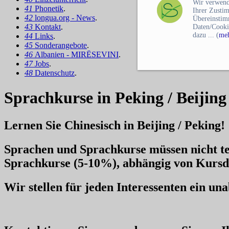
Wir verwend
41
Phonetik
.
Ihrer Zusti
42
longua.org - News
.
Übereinstim
43
Kontakt
.
Daten/Cooki
dazu ... (
meh
44
Links
.
45
Sonderangebote
.
46
Albanien - MIRËSEVINI
.
47
Jobs
.
48
Datenschutz
.
Sprachkurse in Peking / Beijing
Lernen Sie Chinesisch in Beijing / Peking!
Sprachen und Sprachkurse müssen nicht te
Sprachkurse
(5-10%), abhängig von Kursd
Wir stellen für jeden Interessenten ein u