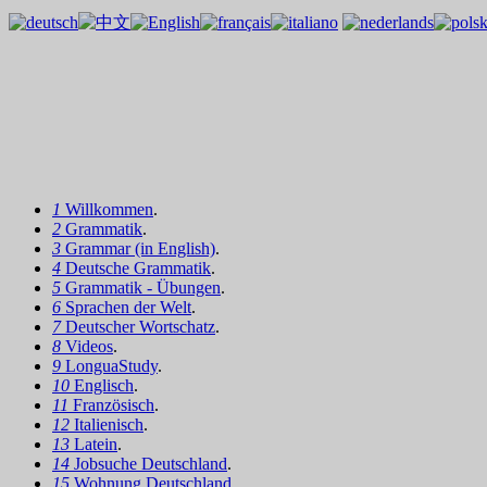
1
Willkommen
.
2
Grammatik
.
3
Grammar (in English)
.
4
Deutsche Grammatik
.
5
Grammatik - Übungen
.
6
Sprachen der Welt
.
7
Deutscher Wortschatz
.
8
Videos
.
9
LonguaStudy
.
10
Englisch
.
11
Französisch
.
12
Italienisch
.
13
Latein
.
14
Jobsuche Deutschland
.
15
Wohnung Deutschland
.