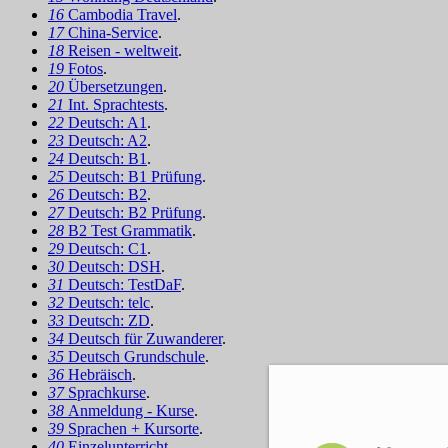
16
Cambodia Travel
.
17
China-Service
.
18
Reisen - weltweit
.
19
Fotos
.
20
Übersetzungen
.
21
Int. Sprachtests
.
22
Deutsch: A1
.
23
Deutsch: A2
.
24
Deutsch: B1
.
25
Deutsch: B1 Prüfung
.
26
Deutsch: B2
.
27
Deutsch: B2 Prüfung
.
28
B2 Test Grammatik
.
29
Deutsch: C1
.
30
Deutsch: DSH
.
31
Deutsch: TestDaF
.
32
Deutsch: telc
.
33
Deutsch: ZD
.
34
Deutsch für Zuwanderer
.
35
Deutsch Grundschule
.
36
Hebräisch
.
37
Sprachkurse
.
38
Anmeldung - Kurse
.
39
Sprachen + Kursorte
.
40
Einzelunterricht
.