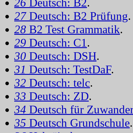
26
Deutsch: B2
.
27
Deutsch: B2 Prüfung
.
28
B2 Test Grammatik
.
29
Deutsch: C1
.
30
Deutsch: DSH
.
31
Deutsch: TestDaF
.
32
Deutsch: telc
.
33
Deutsch: ZD
.
34
Deutsch für Zuwander
35
Deutsch Grundschule
.