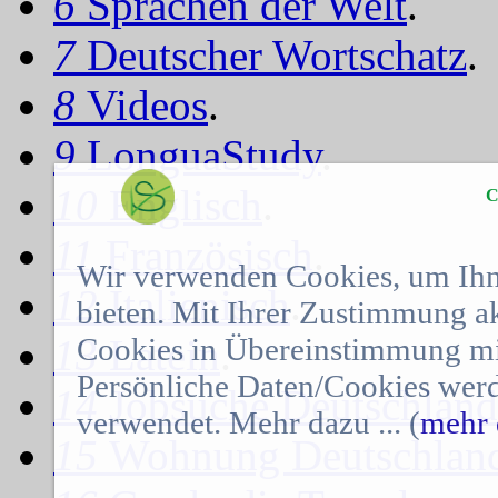
6
Sprachen der Welt
.
7
Deutscher Wortschatz
.
8
Videos
.
9
LonguaStudy
.
10
Englisch
.
C
11
Französisch
.
Wir verwenden Cookies, um Ihn
12
Italienisch
.
bieten. Mit Ihrer Zustimmung a
Cookies in Übereinstimmung mit
13
Latein
.
Persönliche Daten/Cookies werd
14
Jobsuche Deutschland
verwendet. Mehr dazu ... (
mehr 
15
Wohnung Deutschlan