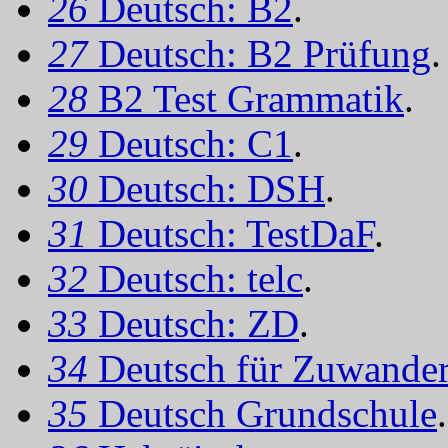
26
Deutsch: B2
.
27
Deutsch: B2 Prüfung
.
28
B2 Test Grammatik
.
29
Deutsch: C1
.
30
Deutsch: DSH
.
31
Deutsch: TestDaF
.
32
Deutsch: telc
.
33
Deutsch: ZD
.
34
Deutsch für Zuwander
35
Deutsch Grundschule
.