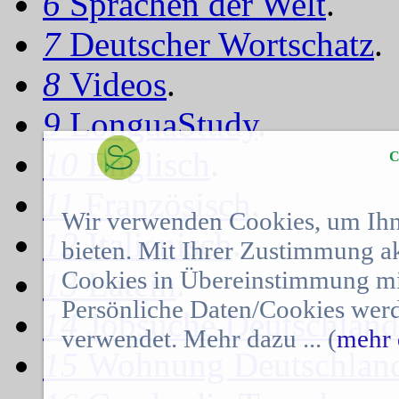
6
Sprachen der Welt
.
7
Deutscher Wortschatz
.
8
Videos
.
9
LonguaStudy
.
10
Englisch
.
C
11
Französisch
.
Wir verwenden Cookies, um Ihn
12
Italienisch
.
bieten. Mit Ihrer Zustimmung a
Cookies in Übereinstimmung mit
13
Latein
.
Persönliche Daten/Cookies werd
14
Jobsuche Deutschland
verwendet. Mehr dazu ... (
mehr 
15
Wohnung Deutschlan