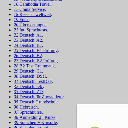
16
Cambodia Travel
.
17
China-Service
.
18
Reisen - weltweit
.
19
Fotos
.
20
Übersetzungen
.
21
Int. Sprachtests
.
22
Deutsch: A1
.
23
Deutsch: A2
.
24
Deutsch: B1
.
25
Deutsch: B1 Prüfung
.
26
Deutsch: B2
.
27
Deutsch: B2 Prüfung
.
28
B2 Test Grammatik
.
29
Deutsch: C1
.
30
Deutsch: DSH
.
31
Deutsch: TestDaF
.
32
Deutsch: telc
.
33
Deutsch: ZD
.
34
Deutsch für Zuwanderer
.
35
Deutsch Grundschule
.
36
Hebräisch
.
37
Sprachkurse
.
38
Anmeldung - Kurse
.
39
Sprachen + Kursorte
.
40
Einzelunterricht
.