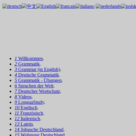
1
Willkommen
.
2
Grammatik
.
3
Grammar (in English)
.
4
Deutsche Grammatik
.
5
Grammatik - Übungen
.
6
Sprachen der Welt
.
7
Deutscher Wortschatz
.
8
Videos
.
9
LonguaStudy
.
10
Englisch
.
11
Französisch
.
12
Italienisch
.
13
Latein
.
14
Jobsuche Deutschland
.
15
Wohnung Deutschland
.