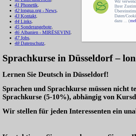
Wir verwend
41
Phonetik
.
Ihrer Zusti
42
longua.org - News
.
Übereinstim
43
Kontakt
.
Daten/Cooki
dazu ... (
meh
44
Links
.
45
Sonderangebote
.
46
Albanien - MIRËSEVINI
.
47
Jobs
.
48
Datenschutz
.
Sprachkurse in Düsseldorf – lo
Lernen Sie Deutsch in Düsseldorf!
Sprachen und Sprachkurse müssen nicht te
Sprachkurse
(5-10%), abhängig von Kursd
Wir stellen für jeden Interessenten ein u