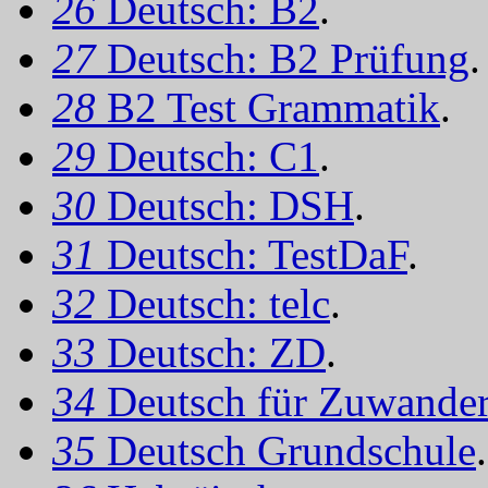
26
Deutsch: B2
.
27
Deutsch: B2 Prüfung
.
28
B2 Test Grammatik
.
29
Deutsch: C1
.
30
Deutsch: DSH
.
31
Deutsch: TestDaF
.
32
Deutsch: telc
.
33
Deutsch: ZD
.
34
Deutsch für Zuwander
35
Deutsch Grundschule
.