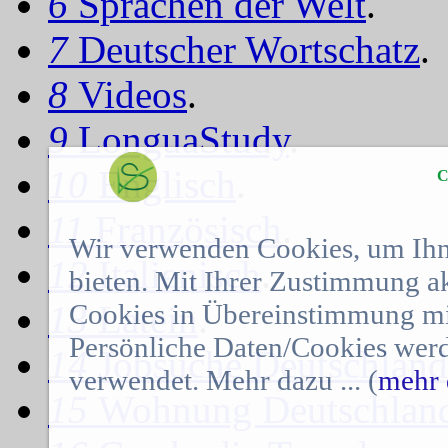
6
Sprachen der Welt
.
7
Deutscher Wortschatz
.
8
Videos
.
9
LonguaStudy
.
10
Englisch
.
C
11
Französisch
.
Wir verwenden Cookies, um Ihn
12
Italienisch
.
bieten. Mit Ihrer Zustimmung a
Cookies in Übereinstimmung mit
13
Latein
.
Persönliche Daten/Cookies werd
14
Jobsuche Deutschland
verwendet. Mehr dazu ... (
mehr 
15
Wohnung Deutschlan