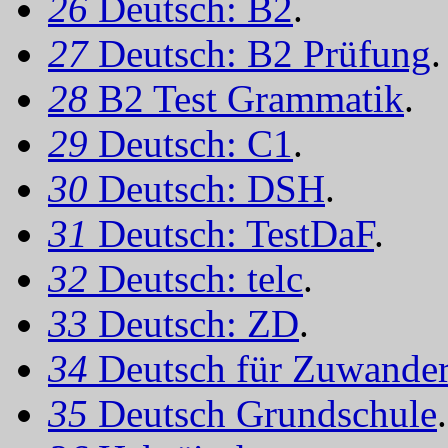
26
Deutsch: B2
.
27
Deutsch: B2 Prüfung
.
28
B2 Test Grammatik
.
29
Deutsch: C1
.
30
Deutsch: DSH
.
31
Deutsch: TestDaF
.
32
Deutsch: telc
.
33
Deutsch: ZD
.
34
Deutsch für Zuwander
35
Deutsch Grundschule
.