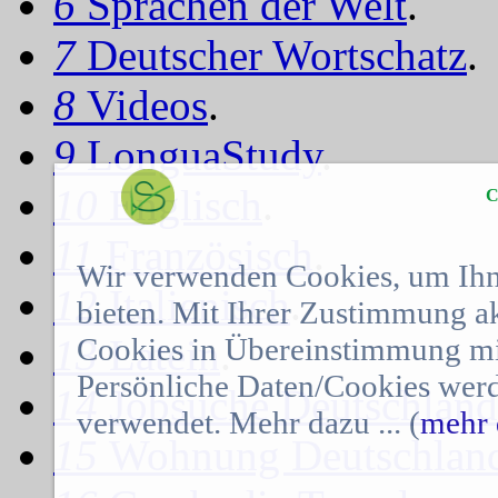
6
Sprachen der Welt
.
7
Deutscher Wortschatz
.
8
Videos
.
9
LonguaStudy
.
10
Englisch
.
C
11
Französisch
.
Wir verwenden Cookies, um Ihn
12
Italienisch
.
bieten. Mit Ihrer Zustimmung a
Cookies in Übereinstimmung mit
13
Latein
.
Persönliche Daten/Cookies werd
14
Jobsuche Deutschland
verwendet. Mehr dazu ... (
mehr 
15
Wohnung Deutschlan