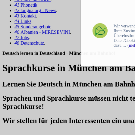
41
Phonetik
.
42
longua.org - News
.
43
Kontakt
.
44
Links
.
Wir verwend
45
Sonderangebote
.
Ihrer Zusti
46
Albanien - MIRËSEVINI
.
Übereinstim
47
Jobs
.
Daten/Cooki
48
Datenschutz
.
dazu ... (
meh
Deutsch lernen in Deutschland - München am Bahnhof
Sprachkurse in München am Ba
Lernen Sie Deutsch in München am Bahnh
Sprachen und Sprachkurse müssen nicht te
Sprachkurse!
Wir stellen für jeden Interessenten ein u