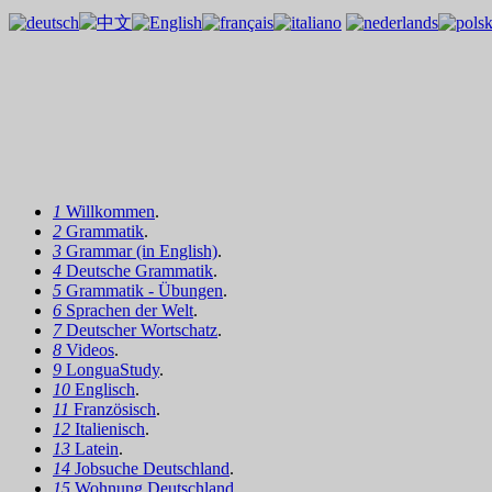
1
Willkommen
.
2
Grammatik
.
3
Grammar (in English)
.
4
Deutsche Grammatik
.
5
Grammatik - Übungen
.
6
Sprachen der Welt
.
7
Deutscher Wortschatz
.
8
Videos
.
9
LonguaStudy
.
10
Englisch
.
11
Französisch
.
12
Italienisch
.
13
Latein
.
14
Jobsuche Deutschland
.
15
Wohnung Deutschland
.