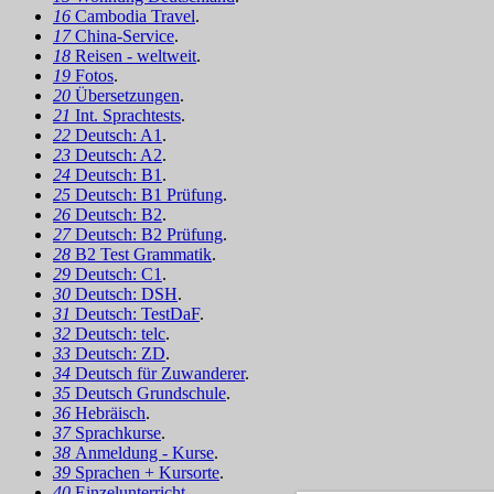
16
Cambodia Travel
.
17
China-Service
.
18
Reisen - weltweit
.
19
Fotos
.
20
Übersetzungen
.
21
Int. Sprachtests
.
22
Deutsch: A1
.
23
Deutsch: A2
.
24
Deutsch: B1
.
25
Deutsch: B1 Prüfung
.
26
Deutsch: B2
.
27
Deutsch: B2 Prüfung
.
28
B2 Test Grammatik
.
29
Deutsch: C1
.
30
Deutsch: DSH
.
31
Deutsch: TestDaF
.
32
Deutsch: telc
.
33
Deutsch: ZD
.
34
Deutsch für Zuwanderer
.
35
Deutsch Grundschule
.
36
Hebräisch
.
37
Sprachkurse
.
38
Anmeldung - Kurse
.
39
Sprachen + Kursorte
.
40
Einzelunterricht
.