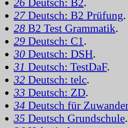
26
Deutsch: B2
.
27
Deutsch: B2 Prüfung
.
28
B2 Test Grammatik
.
29
Deutsch: C1
.
30
Deutsch: DSH
.
31
Deutsch: TestDaF
.
32
Deutsch: telc
.
33
Deutsch: ZD
.
34
Deutsch für Zuwander
35
Deutsch Grundschule
.