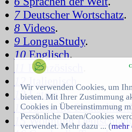
6
Sprachen der Welt
.
7
Deutscher Wortschatz
.
8
Videos
.
9
LonguaStudy
.
10
Englisch
.
11
Französisch
.
C
12
Italienisch
.
Wir verwenden Cookies, um Ihn
13
Latein
.
bieten. Mit Ihrer Zustimmung a
14
Jobsuche Deutschland
Cookies in Übereinstimmung mit
Persönliche Daten/Cookies werd
15
Wohnung Deutschlan
verwendet. Mehr dazu ... (
mehr 