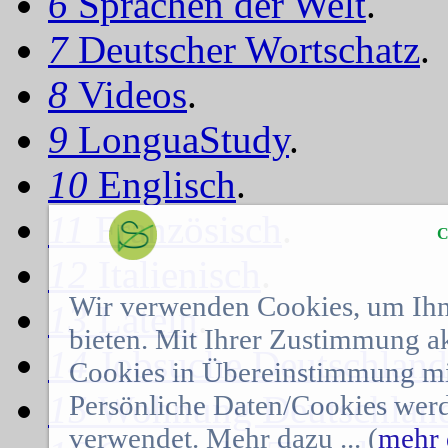
6
Sprachen der Welt
.
7
Deutscher Wortschatz
.
8
Videos
.
9
LonguaStudy
.
10
Englisch
.
11
Französisch
.
C
12
Italienisch
.
Wir verwenden Cookies, um Ihn
13
Latein
.
bieten. Mit Ihrer Zustimmung a
14
Jobsuche Deutschland
Cookies in Übereinstimmung mit
15
Wohnung Deutschlan
Persönliche Daten/Cookies werd
verwendet. Mehr dazu ... (
mehr 