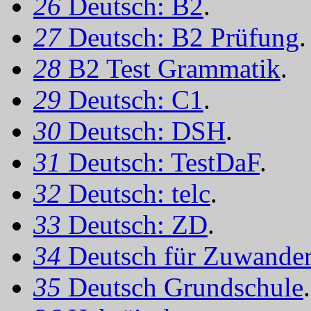
26
Deutsch: B2
.
27
Deutsch: B2 Prüfung
.
28
B2 Test Grammatik
.
29
Deutsch: C1
.
30
Deutsch: DSH
.
31
Deutsch: TestDaF
.
32
Deutsch: telc
.
33
Deutsch: ZD
.
34
Deutsch für Zuwander
35
Deutsch Grundschule
.