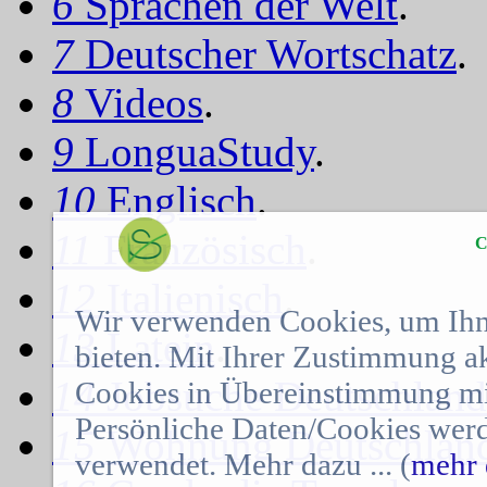
6
Sprachen der Welt
.
7
Deutscher Wortschatz
.
8
Videos
.
9
LonguaStudy
.
10
Englisch
.
11
Französisch
.
C
12
Italienisch
.
Wir verwenden Cookies, um Ihn
13
Latein
.
bieten. Mit Ihrer Zustimmung a
14
Jobsuche Deutschland
Cookies in Übereinstimmung mit
Persönliche Daten/Cookies werd
15
Wohnung Deutschlan
verwendet. Mehr dazu ... (
mehr 