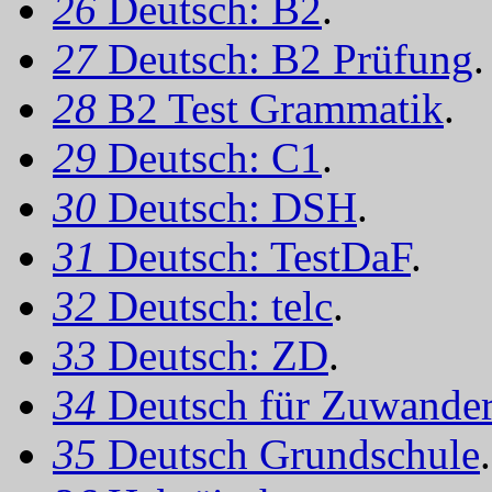
26
Deutsch: B2
.
27
Deutsch: B2 Prüfung
.
28
B2 Test Grammatik
.
29
Deutsch: C1
.
30
Deutsch: DSH
.
31
Deutsch: TestDaF
.
32
Deutsch: telc
.
33
Deutsch: ZD
.
34
Deutsch für Zuwander
35
Deutsch Grundschule
.