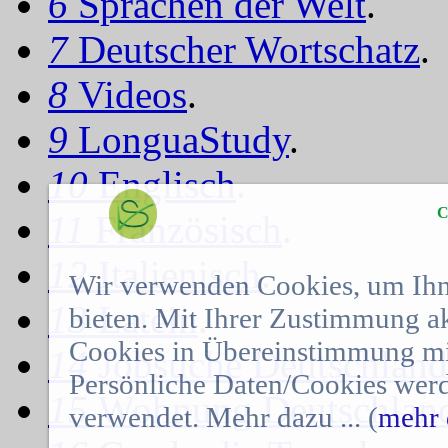
6
Sprachen der Welt
.
7
Deutscher Wortschatz
.
8
Videos
.
9
LonguaStudy
.
10
Englisch
.
C
11
Französisch
.
12
Italienisch
.
Wir verwenden Cookies, um Ihn
13
Latein
.
bieten. Mit Ihrer Zustimmung a
Cookies in Übereinstimmung mit
14
Jobsuche Deutschland
Persönliche Daten/Cookies werd
15
Wohnung Deutschlan
verwendet. Mehr dazu ... (
mehr 