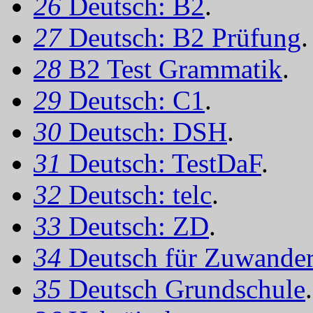
26
Deutsch: B2
.
27
Deutsch: B2 Prüfung
.
28
B2 Test Grammatik
.
29
Deutsch: C1
.
30
Deutsch: DSH
.
31
Deutsch: TestDaF
.
32
Deutsch: telc
.
33
Deutsch: ZD
.
34
Deutsch für Zuwander
35
Deutsch Grundschule
.