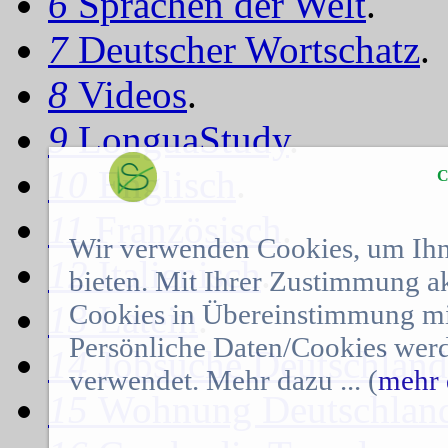
6
Sprachen der Welt
.
7
Deutscher Wortschatz
.
8
Videos
.
9
LonguaStudy
.
10
Englisch
.
C
11
Französisch
.
Wir verwenden Cookies, um Ihn
12
Italienisch
.
bieten. Mit Ihrer Zustimmung a
Cookies in Übereinstimmung mit
13
Latein
.
Persönliche Daten/Cookies werd
14
Jobsuche Deutschland
verwendet. Mehr dazu ... (
mehr 
15
Wohnung Deutschlan