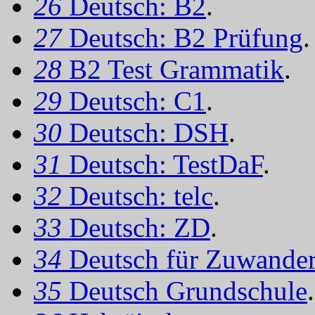
26
Deutsch: B2
.
27
Deutsch: B2 Prüfung
.
28
B2 Test Grammatik
.
29
Deutsch: C1
.
30
Deutsch: DSH
.
31
Deutsch: TestDaF
.
32
Deutsch: telc
.
33
Deutsch: ZD
.
34
Deutsch für Zuwander
35
Deutsch Grundschule
.