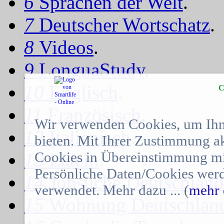
6
Sprachen der Welt
.
7
Deutscher Wortschatz
.
8
Videos
.
9
LonguaStudy
.
10
Englisch
.
C
11
Französisch
.
Wir verwenden Cookies, um Ihn
12
Italienisch
.
bieten. Mit Ihrer Zustimmung a
Cookies in Übereinstimmung mit
13
Latein
.
Persönliche Daten/Cookies werd
14
Jobsuche Deutschland
verwendet. Mehr dazu ... (
mehr 
15
Wohnung Deutschlan