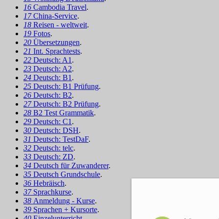
16
Cambodia Travel
.
17
China-Service
.
18
Reisen - weltweit
.
19
Fotos
.
20
Übersetzungen
.
21
Int. Sprachtests
.
22
Deutsch: A1
.
23
Deutsch: A2
.
24
Deutsch: B1
.
25
Deutsch: B1 Prüfung
.
26
Deutsch: B2
.
27
Deutsch: B2 Prüfung
.
28
B2 Test Grammatik
.
29
Deutsch: C1
.
30
Deutsch: DSH
.
31
Deutsch: TestDaF
.
32
Deutsch: telc
.
33
Deutsch: ZD
.
34
Deutsch für Zuwanderer
.
35
Deutsch Grundschule
.
36
Hebräisch
.
37
Sprachkurse
.
38
Anmeldung - Kurse
.
39
Sprachen + Kursorte
.
40
Einzelunterricht
.