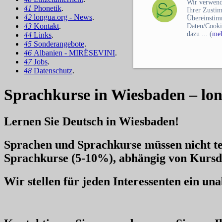
Wir verwend
41
Phonetik
.
Ihrer Zusti
42
longua.org - News
.
Übereinstim
43
Kontakt
.
Daten/Cooki
dazu ... (
meh
44
Links
.
45
Sonderangebote
.
46
Albanien - MIRËSEVINI
.
47
Jobs
.
48
Datenschutz
.
Sprachkurse in Wiesbaden – lo
Lernen Sie Deutsch in Wiesbaden!
Sprachen und Sprachkurse müssen nicht te
Sprachkurse
(5-10%), abhängig von Kursd
Wir stellen für jeden Interessenten ein u