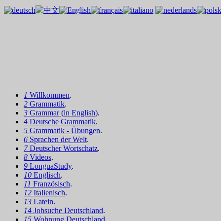
1
Willkommen
.
2
Grammatik
.
3
Grammar (in English)
.
4
Deutsche Grammatik
.
5
Grammatik - Übungen
.
6
Sprachen der Welt
.
7
Deutscher Wortschatz
.
8
Videos
.
9
LonguaStudy
.
10
Englisch
.
11
Französisch
.
12
Italienisch
.
13
Latein
.
14
Jobsuche Deutschland
.
15
Wohnung Deutschland
.