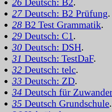
26
Deutsch: B2
.
27
Deutsch: B2 Prüfung
.
28
B2 Test Grammatik
.
29
Deutsch: C1
.
30
Deutsch: DSH
.
31
Deutsch: TestDaF
.
32
Deutsch: telc
.
33
Deutsch: ZD
.
34
Deutsch für Zuwander
35
Deutsch Grundschule
.