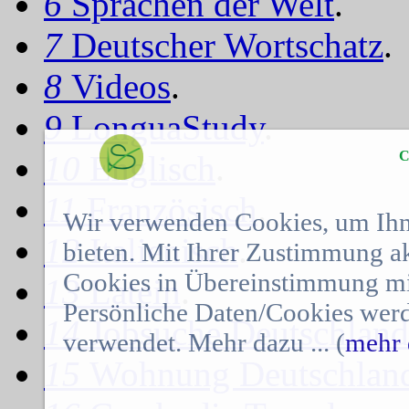
6
Sprachen der Welt
.
7
Deutscher Wortschatz
.
8
Videos
.
9
LonguaStudy
.
C
10
Englisch
.
11
Französisch
.
Wir verwenden Cookies, um Ihn
12
Italienisch
.
bieten. Mit Ihrer Zustimmung a
Cookies in Übereinstimmung mit
13
Latein
.
Persönliche Daten/Cookies werd
14
Jobsuche Deutschland
verwendet. Mehr dazu ... (
mehr 
15
Wohnung Deutschlan