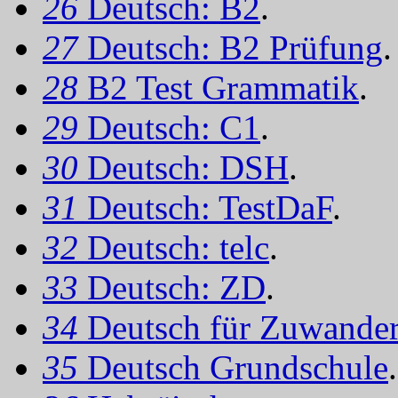
26
Deutsch: B2
.
27
Deutsch: B2 Prüfung
.
28
B2 Test Grammatik
.
29
Deutsch: C1
.
30
Deutsch: DSH
.
31
Deutsch: TestDaF
.
32
Deutsch: telc
.
33
Deutsch: ZD
.
34
Deutsch für Zuwander
35
Deutsch Grundschule
.