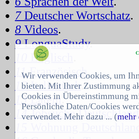
6
Sprachen der Welt
.
7
Deutscher Wortschatz
.
8
Videos
.
9
LonguaStudy
.
C
10
Englisch
.
11
Französisch
.
Wir verwenden Cookies, um Ihn
12
Italienisch
.
bieten. Mit Ihrer Zustimmung a
Cookies in Übereinstimmung mit
13
Latein
.
Persönliche Daten/Cookies werd
14
Jobsuche Deutschland
verwendet. Mehr dazu ... (
mehr 
15
Wohnung Deutschlan