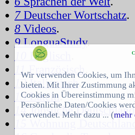
6
Sprachen der Welt
.
7
Deutscher Wortschatz
.
8
Videos
.
9
LonguaStudy
.
10
Englisch
.
C
11
Französisch
.
Wir verwenden Cookies, um Ihn
12
Italienisch
.
bieten. Mit Ihrer Zustimmung a
Cookies in Übereinstimmung mit
13
Latein
.
Persönliche Daten/Cookies werd
14
Jobsuche Deutschland
verwendet. Mehr dazu ... (
mehr 
15
Wohnung Deutschlan