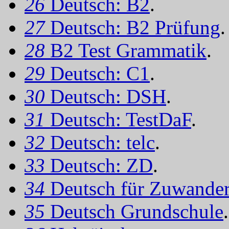
26
Deutsch: B2
.
27
Deutsch: B2 Prüfung
.
28
B2 Test Grammatik
.
29
Deutsch: C1
.
30
Deutsch: DSH
.
31
Deutsch: TestDaF
.
32
Deutsch: telc
.
33
Deutsch: ZD
.
34
Deutsch für Zuwander
35
Deutsch Grundschule
.