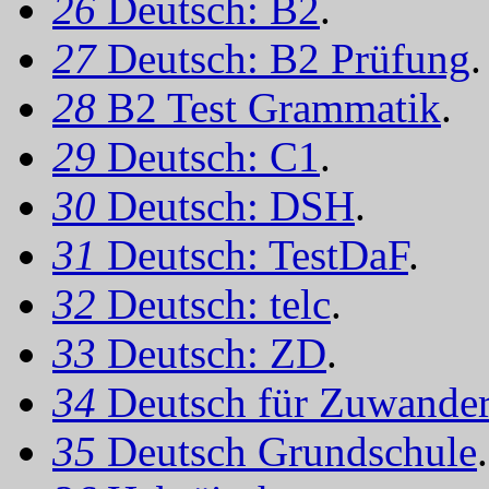
26
Deutsch: B2
.
27
Deutsch: B2 Prüfung
.
28
B2 Test Grammatik
.
29
Deutsch: C1
.
30
Deutsch: DSH
.
31
Deutsch: TestDaF
.
32
Deutsch: telc
.
33
Deutsch: ZD
.
34
Deutsch für Zuwander
35
Deutsch Grundschule
.