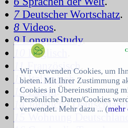
6
Sprachen der Welt
.
7
Deutscher Wortschatz
.
8
Videos
.
9
LonguaStudy
.
10
Englisch
.
C
11
Französisch
.
Wir verwenden Cookies, um Ihn
12
Italienisch
.
bieten. Mit Ihrer Zustimmung a
Cookies in Übereinstimmung mit
13
Latein
.
Persönliche Daten/Cookies werd
14
Jobsuche Deutschland
verwendet. Mehr dazu ... (
mehr 
15
Wohnung Deutschlan