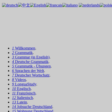
1
Willkommen
.
2
Grammatik
.
3
Grammar (in English)
.
4
Deutsche Grammatik
.
5
Grammatik - Übungen
.
6
Sprachen der Welt
.
7
Deutscher Wortschatz
.
8
Videos
.
9
LonguaStudy
.
10
Englisch
.
11
Französisch
.
12
Italienisch
.
13
Latein
.
14
Jobsuche Deutschland
.
15
Wohnung Deutschland
.