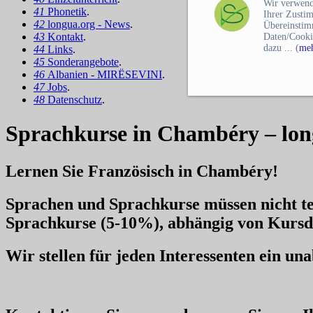
Wir verwend
41
Phonetik
.
Ihrer Zusti
42
longua.org - News
.
Übereinstim
43
Kontakt
.
Daten/Cooki
dazu ... (
meh
44
Links
.
45
Sonderangebote
.
46
Albanien - MIRËSEVINI
.
47
Jobs
.
48
Datenschutz
.
Sprachkurse in Chambéry – lon
Lernen Sie Französisch in Chambéry!
Sprachen und Sprachkurse müssen nicht te
Sprachkurse
(5-10%), abhängig von Kursd
Wir stellen für jeden Interessenten ein u