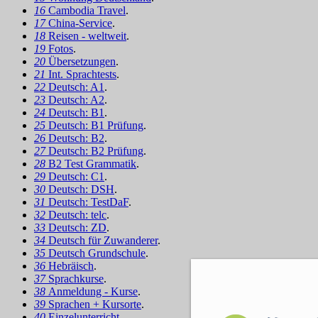
16
Cambodia Travel
.
17
China-Service
.
18
Reisen - weltweit
.
19
Fotos
.
20
Übersetzungen
.
21
Int. Sprachtests
.
22
Deutsch: A1
.
23
Deutsch: A2
.
24
Deutsch: B1
.
25
Deutsch: B1 Prüfung
.
26
Deutsch: B2
.
27
Deutsch: B2 Prüfung
.
28
B2 Test Grammatik
.
29
Deutsch: C1
.
30
Deutsch: DSH
.
31
Deutsch: TestDaF
.
32
Deutsch: telc
.
33
Deutsch: ZD
.
34
Deutsch für Zuwanderer
.
35
Deutsch Grundschule
.
36
Hebräisch
.
37
Sprachkurse
.
38
Anmeldung - Kurse
.
39
Sprachen + Kursorte
.
40
Einzelunterricht
.