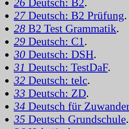
26
Deutsch: B2
.
27
Deutsch: B2 Prüfung
.
28
B2 Test Grammatik
.
29
Deutsch: C1
.
30
Deutsch: DSH
.
31
Deutsch: TestDaF
.
32
Deutsch: telc
.
33
Deutsch: ZD
.
34
Deutsch für Zuwander
35
Deutsch Grundschule
.