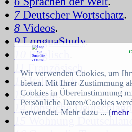
6
Sprachen der Welt
.
7
Deutscher Wortschatz
.
8
Videos
.
9
LonguaStudy
.
10
Englisch
.
C
11
Französisch
.
Wir verwenden Cookies, um Ihn
12
Italienisch
.
bieten. Mit Ihrer Zustimmung a
Cookies in Übereinstimmung mit
13
Latein
.
Persönliche Daten/Cookies werd
14
Jobsuche Deutschland
verwendet. Mehr dazu ... (
mehr 
15
Wohnung Deutschlan