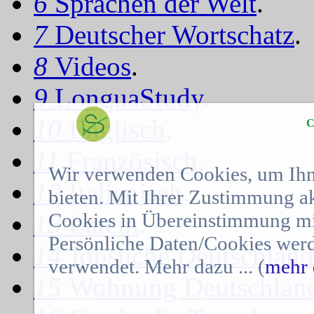
6
Sprachen der Welt
.
7
Deutscher Wortschatz
.
8
Videos
.
9
LonguaStudy
.
10
Englisch
.
C
11
Französisch
.
Wir verwenden Cookies, um Ihn
12
Italienisch
.
bieten. Mit Ihrer Zustimmung a
Cookies in Übereinstimmung mit
13
Latein
.
Persönliche Daten/Cookies werd
14
Jobsuche Deutschland
verwendet. Mehr dazu ... (
mehr 
15
Wohnung Deutschlan