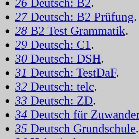
26
Deutsch: B2
.
27
Deutsch: B2 Prüfung
.
28
B2 Test Grammatik
.
29
Deutsch: C1
.
30
Deutsch: DSH
.
31
Deutsch: TestDaF
.
32
Deutsch: telc
.
33
Deutsch: ZD
.
34
Deutsch für Zuwander
35
Deutsch Grundschule
.