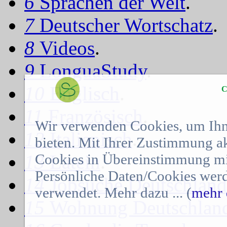
6
Sprachen der Welt
.
7
Deutscher Wortschatz
.
8
Videos
.
9
LonguaStudy
.
10
Englisch
.
C
11
Französisch
.
Wir verwenden Cookies, um Ihn
12
Italienisch
.
bieten. Mit Ihrer Zustimmung a
Cookies in Übereinstimmung mit
13
Latein
.
Persönliche Daten/Cookies werd
14
Jobsuche Deutschland
verwendet. Mehr dazu ... (
mehr 
15
Wohnung Deutschlan