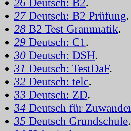
26
Deutsch: B2
.
27
Deutsch: B2 Prüfung
.
28
B2 Test Grammatik
.
29
Deutsch: C1
.
30
Deutsch: DSH
.
31
Deutsch: TestDaF
.
32
Deutsch: telc
.
33
Deutsch: ZD
.
34
Deutsch für Zuwander
35
Deutsch Grundschule
.