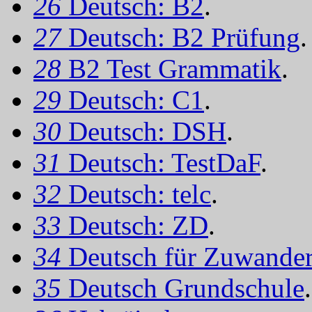
26
Deutsch: B2
.
27
Deutsch: B2 Prüfung
.
28
B2 Test Grammatik
.
29
Deutsch: C1
.
30
Deutsch: DSH
.
31
Deutsch: TestDaF
.
32
Deutsch: telc
.
33
Deutsch: ZD
.
34
Deutsch für Zuwander
35
Deutsch Grundschule
.