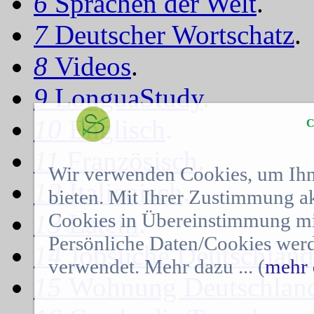
6
Sprachen der Welt
.
7
Deutscher Wortschatz
.
8
Videos
.
9
LonguaStudy
.
10
Englisch
.
C
11
Französisch
.
Wir verwenden Cookies, um Ihn
12
Italienisch
.
bieten. Mit Ihrer Zustimmung a
Cookies in Übereinstimmung mit
13
Latein
.
Persönliche Daten/Cookies werd
14
Jobsuche Deutschland
verwendet. Mehr dazu ... (
mehr 
15
Wohnung Deutschlan