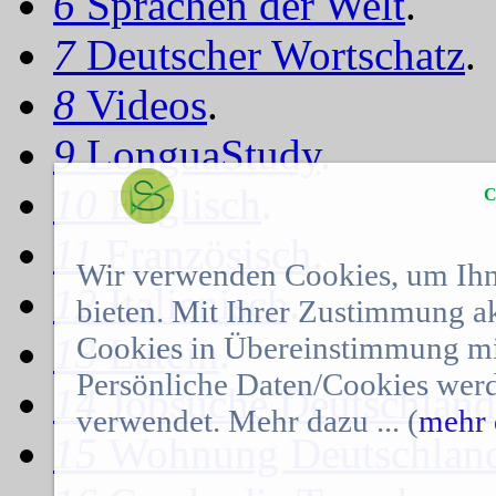
6
Sprachen der Welt
.
7
Deutscher Wortschatz
.
8
Videos
.
9
LonguaStudy
.
10
Englisch
.
C
11
Französisch
.
Wir verwenden Cookies, um Ihn
12
Italienisch
.
bieten. Mit Ihrer Zustimmung a
Cookies in Übereinstimmung mit
13
Latein
.
Persönliche Daten/Cookies werd
14
Jobsuche Deutschland
verwendet. Mehr dazu ... (
mehr 
15
Wohnung Deutschlan