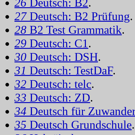
26
Deutsch: B2
.
27
Deutsch: B2 Prüfung
.
28
B2 Test Grammatik
.
29
Deutsch: C1
.
30
Deutsch: DSH
.
31
Deutsch: TestDaF
.
32
Deutsch: telc
.
33
Deutsch: ZD
.
34
Deutsch für Zuwander
35
Deutsch Grundschule
.