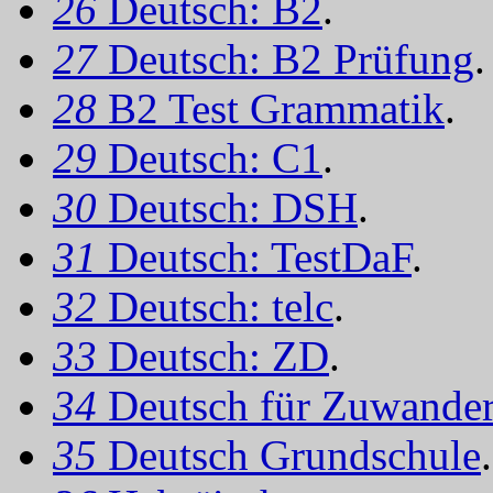
26
Deutsch: B2
.
27
Deutsch: B2 Prüfung
.
28
B2 Test Grammatik
.
29
Deutsch: C1
.
30
Deutsch: DSH
.
31
Deutsch: TestDaF
.
32
Deutsch: telc
.
33
Deutsch: ZD
.
34
Deutsch für Zuwander
35
Deutsch Grundschule
.