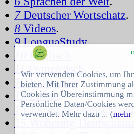
6
Sprachen der Welt
.
7
Deutscher Wortschatz
.
8
Videos
.
9
LonguaStudy
.
10
Englisch
.
C
11
Französisch
.
Wir verwenden Cookies, um Ihn
12
Italienisch
.
bieten. Mit Ihrer Zustimmung a
Cookies in Übereinstimmung mit
13
Latein
.
Persönliche Daten/Cookies werd
14
Jobsuche Deutschland
verwendet. Mehr dazu ... (
mehr 
15
Wohnung Deutschlan