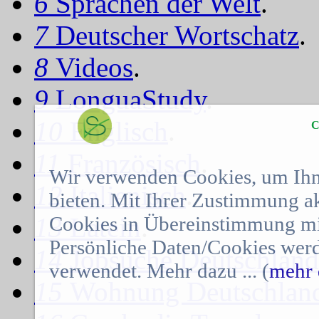
6
Sprachen der Welt
.
7
Deutscher Wortschatz
.
8
Videos
.
9
LonguaStudy
.
10
Englisch
.
C
11
Französisch
.
Wir verwenden Cookies, um Ihn
12
Italienisch
.
bieten. Mit Ihrer Zustimmung a
Cookies in Übereinstimmung mit
13
Latein
.
Persönliche Daten/Cookies werd
14
Jobsuche Deutschland
verwendet. Mehr dazu ... (
mehr 
15
Wohnung Deutschlan