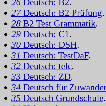
26
Deutsch: B2
.
27
Deutsch: B2 Prüfung
.
28
B2 Test Grammatik
.
29
Deutsch: C1
.
30
Deutsch: DSH
.
31
Deutsch: TestDaF
.
32
Deutsch: telc
.
33
Deutsch: ZD
.
34
Deutsch für Zuwander
35
Deutsch Grundschule
.