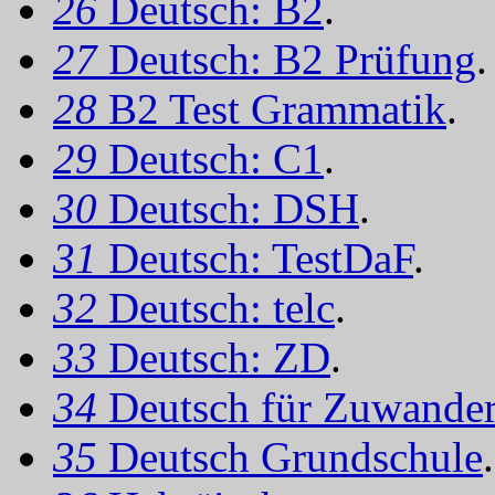
26
Deutsch: B2
.
27
Deutsch: B2 Prüfung
.
28
B2 Test Grammatik
.
29
Deutsch: C1
.
30
Deutsch: DSH
.
31
Deutsch: TestDaF
.
32
Deutsch: telc
.
33
Deutsch: ZD
.
34
Deutsch für Zuwander
35
Deutsch Grundschule
.