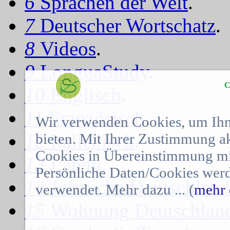
6
Sprachen der Welt
.
7
Deutscher Wortschatz
.
8
Videos
.
9
LonguaStudy
.
C
10
Englisch
.
11
Französisch
.
Wir verwenden Cookies, um Ihn
12
Italienisch
.
bieten. Mit Ihrer Zustimmung a
Cookies in Übereinstimmung mit
13
Latein
.
Persönliche Daten/Cookies werd
14
Jobsuche Deutschland
verwendet. Mehr dazu ... (
mehr 
15
Wohnung Deutschlan