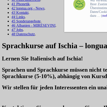
Wir verwend
41
Phonetik
.
Ihrer Zusti
42
longua.org - News
.
Übereinstim
Daten/Cooki
43
Kontakt
.
dazu ... (
meh
44
Links
.
45
Sonderangebote
.
46
Albanien - MIRËSEVINI
.
47
Jobs
.
48
Datenschutz
.
Sprachkurse auf Ischia – longua
Lernen Sie Italienisch auf Ischia!
Sprachen und Sprachkurse müssen nicht te
Sprachkurse
(5-10%), abhängig von Kursd
Wir stellen für jeden Interessenten ein u