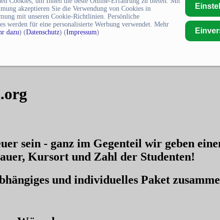
en Cookies, um Ihnen die beste Online-Erfahrung zu bieten. Mit
Einste
mmung akzeptieren Sie die Verwendung von Cookies in
mung mit unseren Cookie-Richtlinien. Persönliche
es werden für eine personalisierte Werbung verwendet. Mehr
Einve
r dazu
) (
Datenschutz
) (
Impressum
)
.org
uer sein - ganz im Gegenteil wir geben ein
auer, Kursort und Zahl der Studenten!
nabhängiges und individuelles Paket zusamm