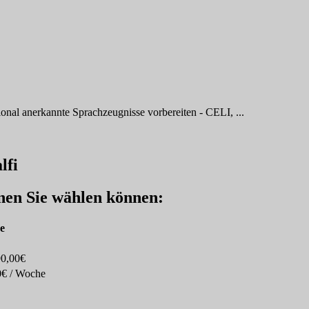
ional anerkannte Sprachzeugnisse vorbereiten - CELI, ...
lfi
enen Sie wählen können:
se
90,00€
0€ / Woche