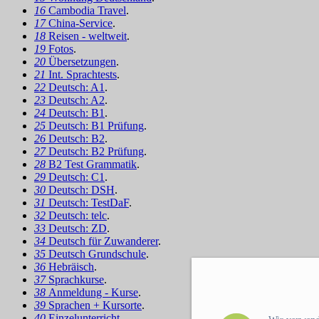
16
Cambodia Travel
.
17
China-Service
.
18
Reisen - weltweit
.
19
Fotos
.
20
Übersetzungen
.
21
Int. Sprachtests
.
22
Deutsch: A1
.
23
Deutsch: A2
.
24
Deutsch: B1
.
25
Deutsch: B1 Prüfung
.
26
Deutsch: B2
.
27
Deutsch: B2 Prüfung
.
28
B2 Test Grammatik
.
29
Deutsch: C1
.
30
Deutsch: DSH
.
31
Deutsch: TestDaF
.
32
Deutsch: telc
.
33
Deutsch: ZD
.
34
Deutsch für Zuwanderer
.
35
Deutsch Grundschule
.
36
Hebräisch
.
37
Sprachkurse
.
38
Anmeldung - Kurse
.
39
Sprachen + Kursorte
.
40
Einzelunterricht
.