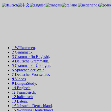
1
Willkommen
.
2
Grammatik
.
3
Grammar (in English)
.
4
Deutsche Grammatik
.
5
Grammatik - Übungen
.
6
Sprachen der Welt
.
7
Deutscher Wortschatz
.
8
Videos
.
9
LonguaStudy
.
10
Englisch
.
11
Französisch
.
12
Italienisch
.
13
Latein
.
14
Jobsuche Deutschland
.
15
Wohnung Deutschland
.