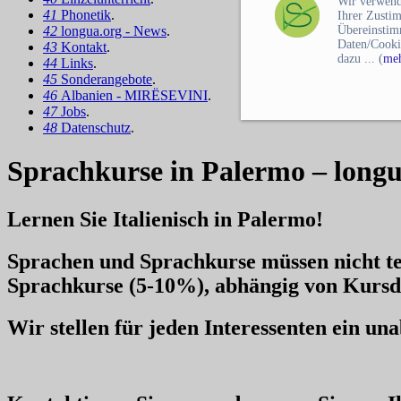
Wir verwend
41
Phonetik
.
Ihrer Zusti
42
longua.org - News
.
Übereinstim
Daten/Cooki
43
Kontakt
.
dazu ... (
meh
44
Links
.
45
Sonderangebote
.
46
Albanien - MIRËSEVINI
.
47
Jobs
.
48
Datenschutz
.
Sprachkurse in Palermo – longu
Lernen Sie Italienisch in Palermo!
Sprachen und Sprachkurse müssen nicht te
Sprachkurse
(5-10%), abhängig von Kursd
Wir stellen für jeden Interessenten ein u