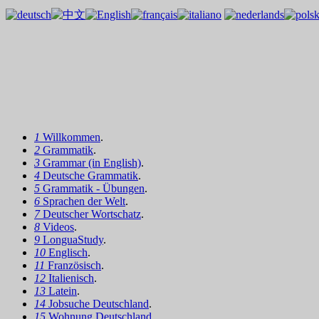
1
Willkommen
.
2
Grammatik
.
3
Grammar (in English)
.
4
Deutsche Grammatik
.
5
Grammatik - Übungen
.
6
Sprachen der Welt
.
7
Deutscher Wortschatz
.
8
Videos
.
9
LonguaStudy
.
10
Englisch
.
11
Französisch
.
12
Italienisch
.
13
Latein
.
14
Jobsuche Deutschland
.
15
Wohnung Deutschland
.