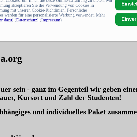
en Cookies, um Ihnen die beste Online-Erfahrung zu bieten. Mit
Einste
mmung akzeptieren Sie die Verwendung von Cookies in
mung mit unseren Cookie-Richtlinien. Persönliche
es werden für eine personalisierte Werbung verwendet. Mehr
Einve
r dazu
) (
Datenschutz
) (
Impressum
)
a.org
uer sein - ganz im Gegenteil wir geben ein
auer, Kursort und Zahl der Studenten!
nabhängiges und individuelles Paket zusamm