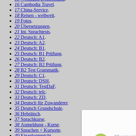
16
Cambodia Travel
.
17
China-Service
.
18
Reisen - weltweit
.
19
Fotos
.
20
Übersetzungen
.
21
Int. Sprachtests
.
22
Deutsch: A1
.
23
Deutsch: A2
.
24
Deutsch: B1
.
25
Deutsch: B1 Prüfung
.
26
Deutsch: B2
.
27
Deutsch: B2 Prüfung
.
28
B2 Test Grammatik
.
29
Deutsch: C1
.
30
Deutsch: DSH
.
31
Deutsch: TestDaF
.
32
Deutsch: telc
.
33
Deutsch: ZD
.
34
Deutsch für Zuwanderer
.
35
Deutsch Grundschule
.
36
Hebräisch
.
37
Sprachkurse
.
38
Anmeldung - Kurse
.
39
Sprachen + Kursorte
.
40
Einzelunterricht
.