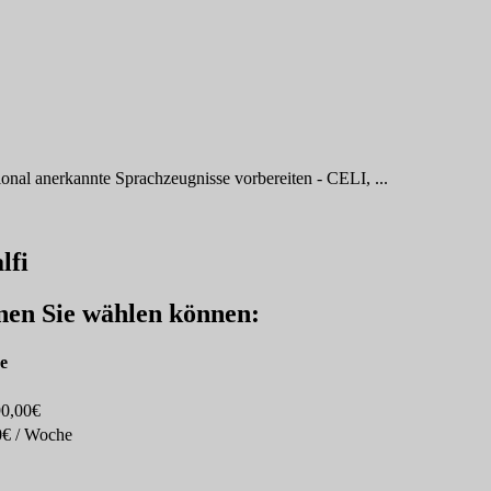
ional anerkannte Sprachzeugnisse vorbereiten - CELI, ...
lfi
enen Sie wählen können:
se
90,00€
0€ / Woche