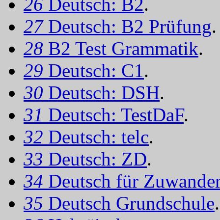
26
Deutsch: B2
.
27
Deutsch: B2 Prüfung
.
28
B2 Test Grammatik
.
29
Deutsch: C1
.
30
Deutsch: DSH
.
31
Deutsch: TestDaF
.
32
Deutsch: telc
.
33
Deutsch: ZD
.
34
Deutsch für Zuwander
35
Deutsch Grundschule
.