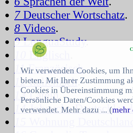
6
Sprachen der Welt
.
7
Deutscher Wortschatz
.
8
Videos
.
9
LonguaStudy
.
C
10
Englisch
.
11
Französisch
.
Wir verwenden Cookies, um Ihn
12
Italienisch
.
bieten. Mit Ihrer Zustimmung a
Cookies in Übereinstimmung mit
13
Latein
.
Persönliche Daten/Cookies werd
14
Jobsuche Deutschland
verwendet. Mehr dazu ... (
mehr 
15
Wohnung Deutschlan