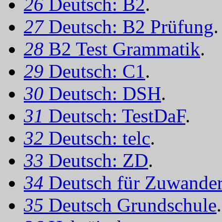
26
Deutsch: B2
.
27
Deutsch: B2 Prüfung
.
28
B2 Test Grammatik
.
29
Deutsch: C1
.
30
Deutsch: DSH
.
31
Deutsch: TestDaF
.
32
Deutsch: telc
.
33
Deutsch: ZD
.
34
Deutsch für Zuwander
35
Deutsch Grundschule
.