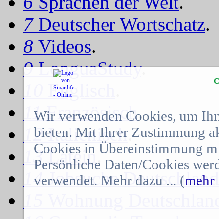
6
Sprachen der Welt
.
7
Deutscher Wortschatz
.
8
Videos
.
9
LonguaStudy
.
C
10
Englisch
.
11
Französisch
.
Wir verwenden Cookies, um Ihn
12
Italienisch
.
bieten. Mit Ihrer Zustimmung a
Cookies in Übereinstimmung mit
13
Latein
.
Persönliche Daten/Cookies werd
14
Jobsuche Deutschland
verwendet. Mehr dazu ... (
mehr 
15
Wohnung Deutschlan