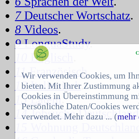
6
Sprachen der Welt
.
7
Deutscher Wortschatz
.
8
Videos
.
9
LonguaStudy
.
C
10
Englisch
.
11
Französisch
.
Wir verwenden Cookies, um Ihn
12
Italienisch
.
bieten. Mit Ihrer Zustimmung a
Cookies in Übereinstimmung mit
13
Latein
.
Persönliche Daten/Cookies werd
14
Jobsuche Deutschland
verwendet. Mehr dazu ... (
mehr 
15
Wohnung Deutschlan