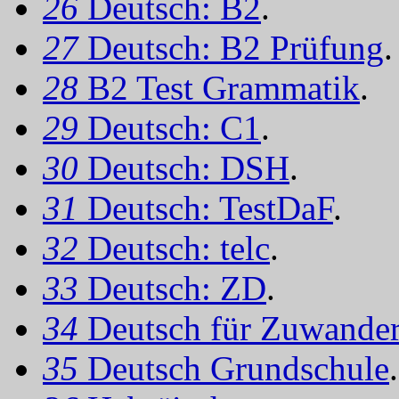
26
Deutsch: B2
.
27
Deutsch: B2 Prüfung
.
28
B2 Test Grammatik
.
29
Deutsch: C1
.
30
Deutsch: DSH
.
31
Deutsch: TestDaF
.
32
Deutsch: telc
.
33
Deutsch: ZD
.
34
Deutsch für Zuwander
35
Deutsch Grundschule
.