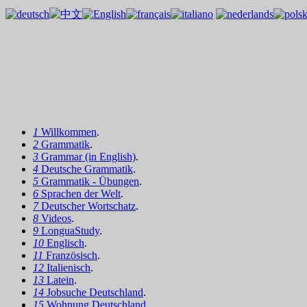
1
Willkommen
.
2
Grammatik
.
3
Grammar (in English)
.
4
Deutsche Grammatik
.
5
Grammatik - Übungen
.
6
Sprachen der Welt
.
7
Deutscher Wortschatz
.
8
Videos
.
9
LonguaStudy
.
10
Englisch
.
11
Französisch
.
12
Italienisch
.
13
Latein
.
14
Jobsuche Deutschland
.
15
Wohnung Deutschland
.