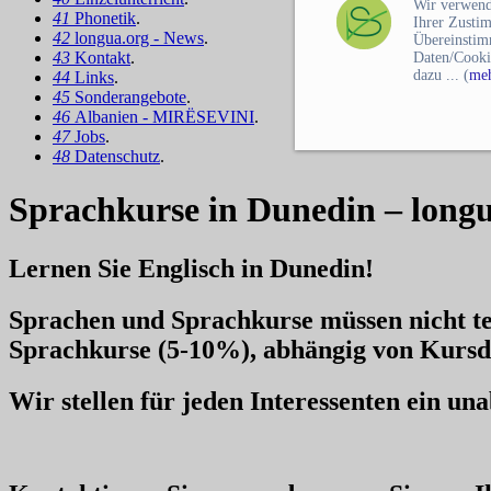
Wir verwend
41
Phonetik
.
Ihrer Zusti
42
longua.org - News
.
Übereinstim
43
Kontakt
.
Daten/Cooki
dazu ... (
meh
44
Links
.
45
Sonderangebote
.
46
Albanien - MIRËSEVINI
.
47
Jobs
.
48
Datenschutz
.
Sprachkurse in Dunedin – long
Lernen Sie Englisch in Dunedin!
Sprachen und Sprachkurse müssen nicht te
Sprachkurse
(5-10%), abhängig von Kursd
Wir stellen für jeden Interessenten ein u