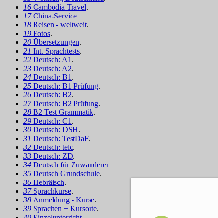
16
Cambodia Travel
.
17
China-Service
.
18
Reisen - weltweit
.
19
Fotos
.
20
Übersetzungen
.
21
Int. Sprachtests
.
22
Deutsch: A1
.
23
Deutsch: A2
.
24
Deutsch: B1
.
25
Deutsch: B1 Prüfung
.
26
Deutsch: B2
.
27
Deutsch: B2 Prüfung
.
28
B2 Test Grammatik
.
29
Deutsch: C1
.
30
Deutsch: DSH
.
31
Deutsch: TestDaF
.
32
Deutsch: telc
.
33
Deutsch: ZD
.
34
Deutsch für Zuwanderer
.
35
Deutsch Grundschule
.
36
Hebräisch
.
37
Sprachkurse
.
38
Anmeldung - Kurse
.
39
Sprachen + Kursorte
.
40
Einzelunterricht
.