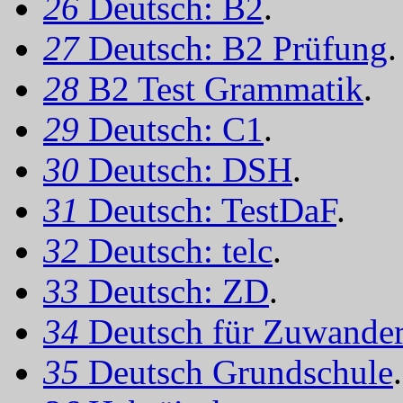
26
Deutsch: B2
.
27
Deutsch: B2 Prüfung
.
28
B2 Test Grammatik
.
29
Deutsch: C1
.
30
Deutsch: DSH
.
31
Deutsch: TestDaF
.
32
Deutsch: telc
.
33
Deutsch: ZD
.
34
Deutsch für Zuwander
35
Deutsch Grundschule
.