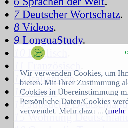
6
Sprachen der Welt
.
7
Deutscher Wortschatz
.
8
Videos
.
9
LonguaStudy
.
10
Englisch
.
C
11
Französisch
.
Wir verwenden Cookies, um Ihn
12
Italienisch
.
bieten. Mit Ihrer Zustimmung a
13
Latein
.
Cookies in Übereinstimmung mit
Persönliche Daten/Cookies werd
14
Jobsuche Deutschland
verwendet. Mehr dazu ... (
mehr 
15
Wohnung Deutschlan