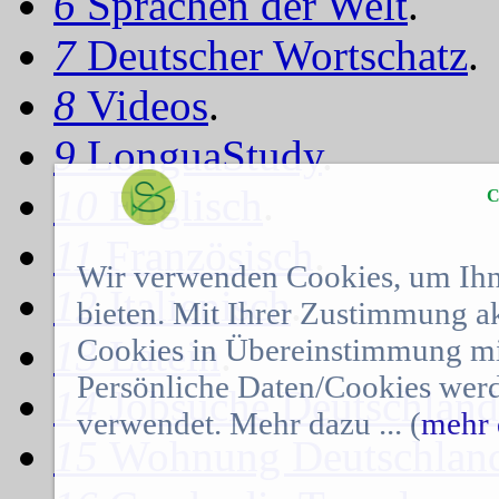
6
Sprachen der Welt
.
7
Deutscher Wortschatz
.
8
Videos
.
9
LonguaStudy
.
10
Englisch
.
C
11
Französisch
.
Wir verwenden Cookies, um Ihn
12
Italienisch
.
bieten. Mit Ihrer Zustimmung a
Cookies in Übereinstimmung mit
13
Latein
.
Persönliche Daten/Cookies werd
14
Jobsuche Deutschland
verwendet. Mehr dazu ... (
mehr 
15
Wohnung Deutschlan