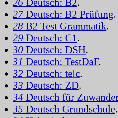
26
Deutsch: B2
.
27
Deutsch: B2 Prüfung
.
28
B2 Test Grammatik
.
29
Deutsch: C1
.
30
Deutsch: DSH
.
31
Deutsch: TestDaF
.
32
Deutsch: telc
.
33
Deutsch: ZD
.
34
Deutsch für Zuwander
35
Deutsch Grundschule
.