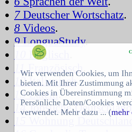
6
Sprachen der Welt
.
7
Deutscher Wortschatz
.
8
Videos
.
9
LonguaStudy
.
10
Englisch
.
C
11
Französisch
.
Wir verwenden Cookies, um Ihn
12
Italienisch
.
bieten. Mit Ihrer Zustimmung a
Cookies in Übereinstimmung mit
13
Latein
.
Persönliche Daten/Cookies werd
14
Jobsuche Deutschland
verwendet. Mehr dazu ... (
mehr 
15
Wohnung Deutschlan