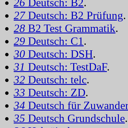
26
Deutsch: B2
.
27
Deutsch: B2 Prüfung
.
28
B2 Test Grammatik
.
29
Deutsch: C1
.
30
Deutsch: DSH
.
31
Deutsch: TestDaF
.
32
Deutsch: telc
.
33
Deutsch: ZD
.
34
Deutsch für Zuwander
35
Deutsch Grundschule
.