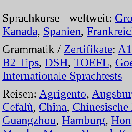
Sprachkurse - weltweit:
Gro
Kanada
,
Spanien
,
Frankreic
Grammatik /
Zertifikate
:
A1
B2 Tips
,
DSH
,
TOEFL
,
Goe
Internationale Sprachtests
Reisen:
Agrigento
,
Augsbur
Cefalù
,
China
,
Chinesische
Guangzhou
,
Hamburg
,
Hon