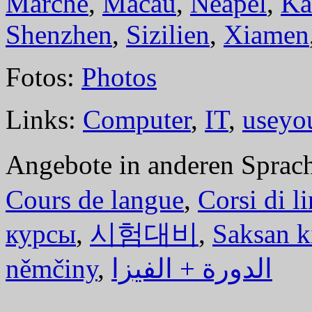
Marche
,
Macau
,
Neapel
,
Ka
Shenzhen
,
Sizilien
,
Xiamen
Fotos:
Photos
Links:
Computer
,
IT
,
useyo
Angebote in anderen Sprac
Cours de langue
,
Corsi di l
курсы
,
시험대비
,
Saksan k
němčiny
,
الدورة + الفيزا