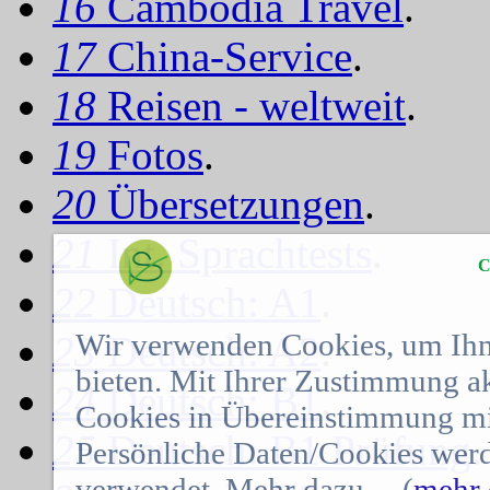
16
Cambodia Travel
.
17
China-Service
.
18
Reisen - weltweit
.
19
Fotos
.
20
Übersetzungen
.
21
Int. Sprachtests
.
C
22
Deutsch: A1
.
Wir verwenden Cookies, um Ihn
23
Deutsch: A2
.
bieten. Mit Ihrer Zustimmung a
24
Deutsch: B1
.
Cookies in Übereinstimmung mit
25
Deutsch: B1 Prüfung
.
Persönliche Daten/Cookies werd
verwendet. Mehr dazu ... (
mehr 