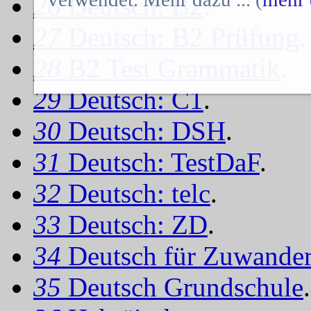
26
Deutsch: B2
.
27
Deutsch: B2 Prüfung
.
28
B2 Test Grammatik
.
29
Deutsch: C1
.
30
Deutsch: DSH
.
31
Deutsch: TestDaF
.
32
Deutsch: telc
.
33
Deutsch: ZD
.
34
Deutsch für Zuwander
35
Deutsch Grundschule
.