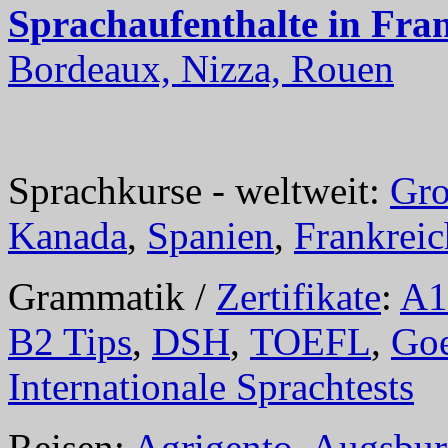
Sprachaufenthalte in Fra
Bordeaux, Nizza, Rouen
Sprachkurse - weltweit:
Gro
Kanada
,
Spanien
,
Frankreic
Grammatik /
Zertifikate
:
A1
B2 Tips
,
DSH
,
TOEFL
,
Goe
Internationale Sprachtests
Reisen:
Agrigento
,
Augsbur