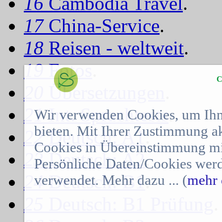
16
Cambodia Travel
.
17
China-Service
.
18
Reisen - weltweit
.
19
Fotos
.
C
20
Übersetzungen
.
21
Int. Sprachtests
.
Wir verwenden Cookies, um Ihn
bieten. Mit Ihrer Zustimmung a
22
Deutsch: A1
.
Cookies in Übereinstimmung mit
23
Deutsch: A2
.
Persönliche Daten/Cookies werd
24
Deutsch: B1
.
verwendet. Mehr dazu ... (
mehr 
25
Deutsch: B1 Prüfung
.