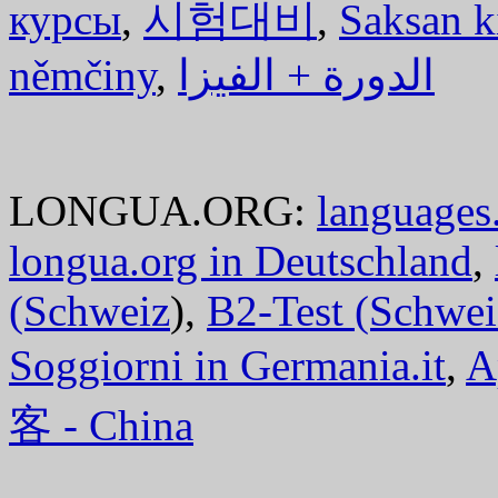
курсы
,
시험대비
,
Saksan k
němčiny
,
الدورة + الفيزا
LONGUA.ORG:
languages.
longua.org in Deutschland
,
(Schweiz
),
B2-Test (Schwei
Soggiorni in Germania.it
,
A
客 - China