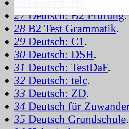
26
Deutsch: B2
.
27
Deutsch: B2 Prüfung
.
28
B2 Test Grammatik
.
29
Deutsch: C1
.
30
Deutsch: DSH
.
31
Deutsch: TestDaF
.
32
Deutsch: telc
.
33
Deutsch: ZD
.
34
Deutsch für Zuwander
35
Deutsch Grundschule
.