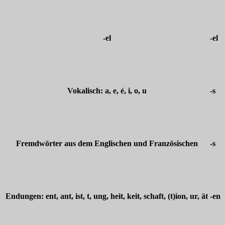
-el
-el
Vokalisch: a, e, é, i, o, u
-s
Fremdwörter aus dem Englischen und Französischen
-s
Endungen: ent, ant, ist, t, ung, heit, keit, schaft, (t)ion, ur, ät
-en