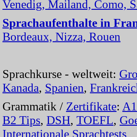
Venedig, Mailand, Como, Sal
Sprachaufenthalte in Fra
Bordeaux, Nizza, Rouen
Sprachkurse - weltweit:
Gro
Kanada
,
Spanien
,
Frankreic
Grammatik /
Zertifikate
:
A1
B2 Tips
,
DSH
,
TOEFL
,
Goe
Internationale Sprachtests