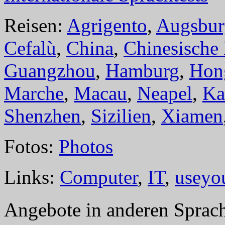
Reisen:
Agrigento
,
Augsbur
Cefalù
,
China
,
Chinesische
Guangzhou
,
Hamburg
,
Hon
Marche
,
Macau
,
Neapel
,
Ka
Shenzhen
,
Sizilien
,
Xiamen
Fotos:
Photos
Links:
Computer
,
IT
,
useyo
Angebote in anderen Sprac