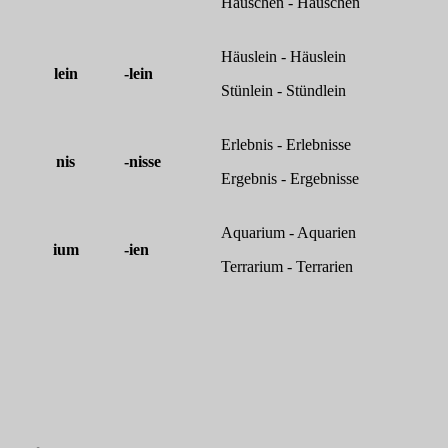
Häuschen - Häuschen
Häuslein - Häuslein
lein
-lein
Stünlein - Stündlein
Erlebnis - Erlebnisse
nis
-nisse
Ergebnis - Ergebnisse
Aquarium - Aquarien
ium
-ien
Terrarium - Terrarien