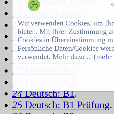
16
Cambodia Travel
.
C
17
China-Service
.
Wir verwenden Cookies, um Ihn
18
Reisen - weltweit
.
bieten. Mit Ihrer Zustimmung a
19
Fotos
.
Cookies in Übereinstimmung mit
20
Übersetzungen
.
Persönliche Daten/Cookies werd
verwendet. Mehr dazu ... (
mehr 
21
Int. Sprachtests
.
22
Deutsch: A1
.
23
Deutsch: A2
.
24
Deutsch: B1
.
25
Deutsch: B1 Prüfung
.