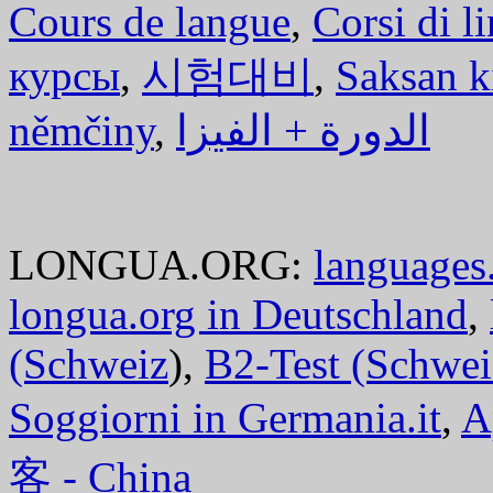
Cours de langue
,
Corsi di l
курсы
,
시험대비
,
Saksan k
němčiny
,
الدورة + الفيزا
LONGUA.ORG:
languages.
longua.org in Deutschland
,
(Schweiz
),
B2-Test (Schwei
Soggiorni in Germania.it
,
A
客 - China