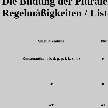
Die Bildung der Plural
Regelmäßigkeiten / List
Singularendung
Plu
Konsonantisch: b, d, g, p, t, k, s, f, z
-e
-e
-n
-er
-er