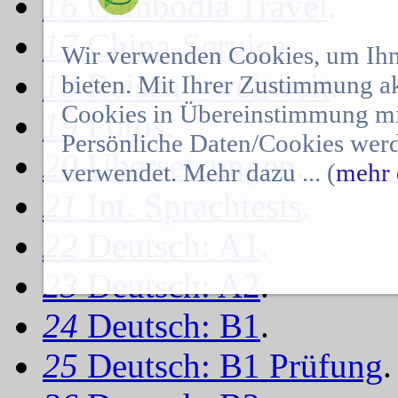
16
Cambodia Travel
.
17
China-Service
.
Wir verwenden Cookies, um Ihn
18
Reisen - weltweit
.
bieten. Mit Ihrer Zustimmung a
Cookies in Übereinstimmung mit
19
Fotos
.
Persönliche Daten/Cookies werd
20
Übersetzungen
.
verwendet. Mehr dazu ... (
mehr 
21
Int. Sprachtests
.
22
Deutsch: A1
.
23
Deutsch: A2
.
24
Deutsch: B1
.
25
Deutsch: B1 Prüfung
.