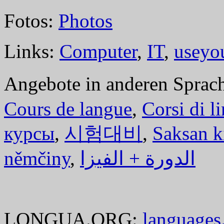
Fotos:
Photos
Links:
Computer
,
IT
,
useyo
Angebote in anderen Sprac
Cours de langue
,
Corsi di l
курсы
,
시험대비
,
Saksan k
němčiny
,
الدورة + الفيزا
LONGUA.ORG:
languages.