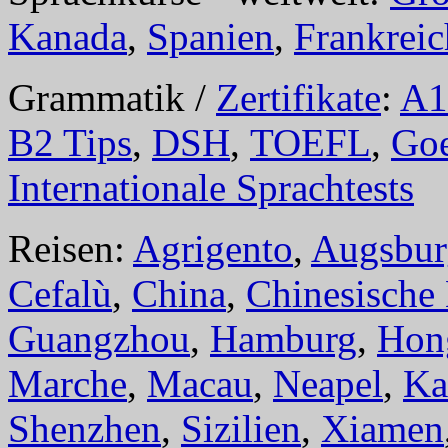
Kanada
,
Spanien
,
Frankreic
Grammatik /
Zertifikate
:
A1
B2 Tips
,
DSH
,
TOEFL
,
Goe
Internationale Sprachtests
Reisen:
Agrigento
,
Augsbur
Cefalù
,
China
,
Chinesische
Guangzhou
,
Hamburg
,
Hon
Marche
,
Macau
,
Neapel
,
Ka
Shenzhen
,
Sizilien
,
Xiamen