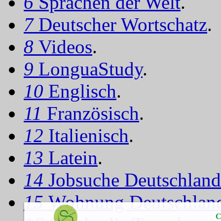
6
Sprachen der Welt
.
7
Deutscher Wortschatz
.
8
Videos
.
9
LonguaStudy
.
10
Englisch
.
11
Französisch
.
12
Italienisch
.
13
Latein
.
14
Jobsuche Deutschland
15
Wohnung Deutschlan
C