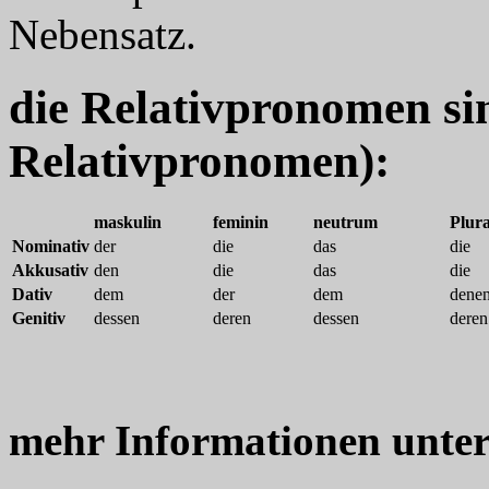
Nebensatz.
die Relativpronomen sin
Relativpronomen):
maskulin
feminin
neutrum
Plura
Nominativ
der
die
das
die
Akkusativ
den
die
das
die
Dativ
dem
der
dem
dene
Genitiv
dessen
deren
dessen
deren
mehr Informationen unte