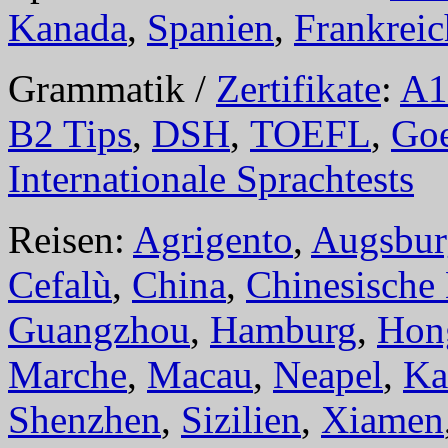
Kanada
,
Spanien
,
Frankreic
Grammatik /
Zertifikate
:
A1
B2 Tips
,
DSH
,
TOEFL
,
Goe
Internationale Sprachtests
Reisen:
Agrigento
,
Augsbur
Cefalù
,
China
,
Chinesische
Guangzhou
,
Hamburg
,
Hon
Marche
,
Macau
,
Neapel
,
Ka
Shenzhen
,
Sizilien
,
Xiamen