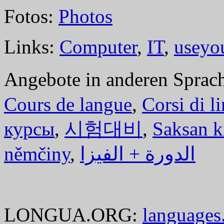
Fotos:
Photos
Links:
Computer
,
IT
,
useyo
Angebote in anderen Sprac
Cours de langue
,
Corsi di l
курсы
,
시험대비
,
Saksan k
němčiny
,
الدورة + الفيزا
LONGUA.ORG:
languages.