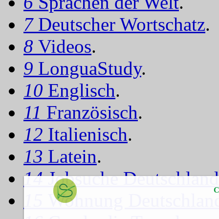
6
Sprachen der Welt
.
7
Deutscher Wortschatz
.
8
Videos
.
9
LonguaStudy
.
10
Englisch
.
11
Französisch
.
12
Italienisch
.
13
Latein
.
14
Jobsuche Deutschland
C
15
Wohnung Deutschlan