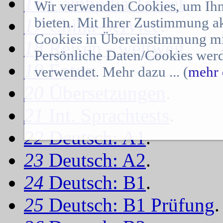
16
Cambodia Travel
.
Wir verwenden Cookies, um Ihn
bieten. Mit Ihrer Zustimmung a
17
China-Service
.
Cookies in Übereinstimmung mit
18
Reisen - weltweit
.
Persönliche Daten/Cookies werd
19
Fotos
.
verwendet. Mehr dazu ... (
mehr 
20
Übersetzungen
.
21
Int. Sprachtests
.
22
Deutsch: A1
.
23
Deutsch: A2
.
24
Deutsch: B1
.
25
Deutsch: B1 Prüfung
.