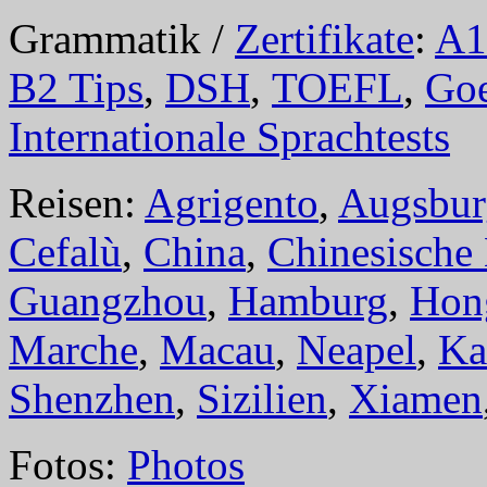
Grammatik /
Zertifikate
:
A1
B2 Tips
,
DSH
,
TOEFL
,
Goe
Internationale Sprachtests
Reisen:
Agrigento
,
Augsbur
Cefalù
,
China
,
Chinesische
Guangzhou
,
Hamburg
,
Hon
Marche
,
Macau
,
Neapel
,
Ka
Shenzhen
,
Sizilien
,
Xiamen
Fotos:
Photos