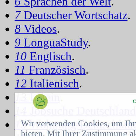
6
Sprachen der Welt
.
7
Deutscher Wortschatz
.
8
Videos
.
9
LonguaStudy
.
10
Englisch
.
11
Französisch
.
12
Italienisch
.
13
Latein
.
C
14
Jobsuche Deutschland
15
Wohnung Deutschlan
Wir verwenden Cookies, um Ihn
bieten. Mit Ihrer Zustimmung a