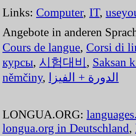
Links:
Computer
,
IT
,
useyo
Angebote in anderen Sprac
Cours de langue
,
Corsi di l
курсы
,
시험대비
,
Saksan k
němčiny
,
الدورة + الفيزا
LONGUA.ORG:
languages.
longua.org in Deutschland
,