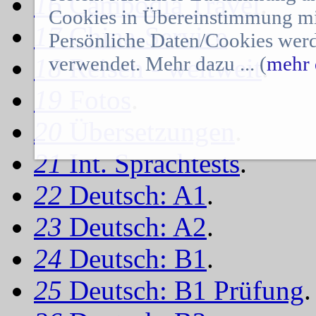
16
Cambodia Travel
.
Cookies in Übereinstimmung mit
17
China-Service
.
Persönliche Daten/Cookies werd
verwendet. Mehr dazu ... (
mehr 
18
Reisen - weltweit
.
19
Fotos
.
20
Übersetzungen
.
21
Int. Sprachtests
.
22
Deutsch: A1
.
23
Deutsch: A2
.
24
Deutsch: B1
.
25
Deutsch: B1 Prüfung
.