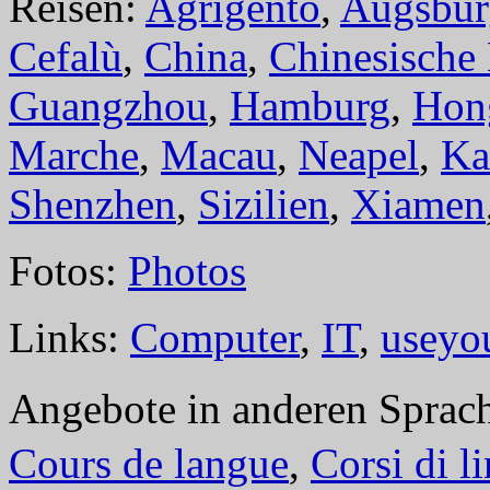
Reisen:
Agrigento
,
Augsbur
Cefalù
,
China
,
Chinesische
Guangzhou
,
Hamburg
,
Hon
Marche
,
Macau
,
Neapel
,
Ka
Shenzhen
,
Sizilien
,
Xiamen
Fotos:
Photos
Links:
Computer
,
IT
,
useyo
Angebote in anderen Sprac
Cours de langue
,
Corsi di l