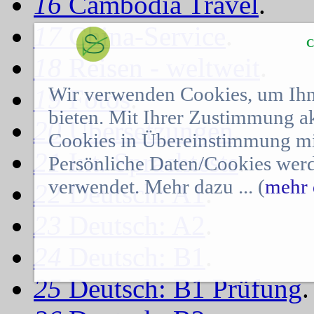
16
Cambodia Travel
.
17
China-Service
.
C
18
Reisen - weltweit
.
Wir verwenden Cookies, um Ihn
19
Fotos
.
bieten. Mit Ihrer Zustimmung a
20
Übersetzungen
.
Cookies in Übereinstimmung mit
21
Int. Sprachtests
.
Persönliche Daten/Cookies werd
verwendet. Mehr dazu ... (
mehr 
22
Deutsch: A1
.
23
Deutsch: A2
.
24
Deutsch: B1
.
25
Deutsch: B1 Prüfung
.