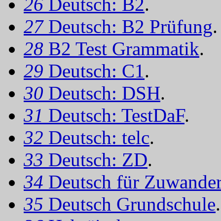
26
Deutsch: B2
.
27
Deutsch: B2 Prüfung
.
28
B2 Test Grammatik
.
29
Deutsch: C1
.
30
Deutsch: DSH
.
31
Deutsch: TestDaF
.
32
Deutsch: telc
.
33
Deutsch: ZD
.
34
Deutsch für Zuwander
35
Deutsch Grundschule
.