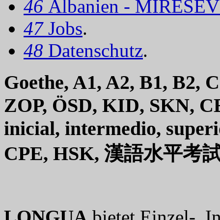
46
Albanien - MIRËSEV
47
Jobs
.
48
Datenschutz
.
Goethe, A1, A2, B1, B2, 
ZOP, ÖSD, KID, SKN, CE
inicial, intermedio, sup
CPE, HSK, 漢語水平考
LONGUA
bietet Einzel-, 