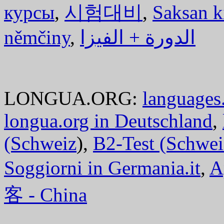
курсы
,
시험대비
,
Saksan k
němčiny
,
الدورة + الفيزا
LONGUA.ORG:
languages.
longua.org in Deutschland
,
(Schweiz
),
B2-Test (Schwei
Soggiorni in Germania.it
,
A
客 - China