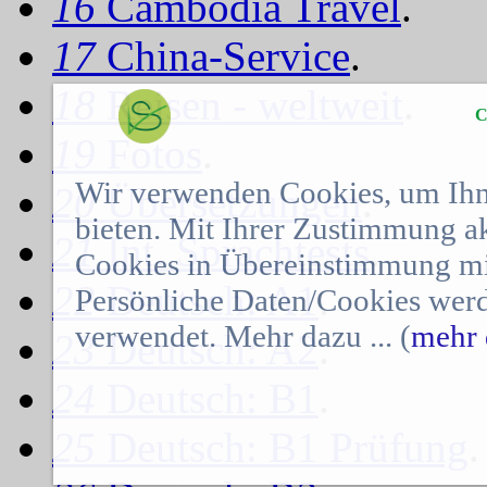
16
Cambodia Travel
.
17
China-Service
.
18
Reisen - weltweit
.
C
19
Fotos
.
Wir verwenden Cookies, um Ihn
20
Übersetzungen
.
bieten. Mit Ihrer Zustimmung a
21
Int. Sprachtests
.
Cookies in Übereinstimmung mit
22
Deutsch: A1
.
Persönliche Daten/Cookies werd
verwendet. Mehr dazu ... (
mehr 
23
Deutsch: A2
.
24
Deutsch: B1
.
25
Deutsch: B1 Prüfung
.