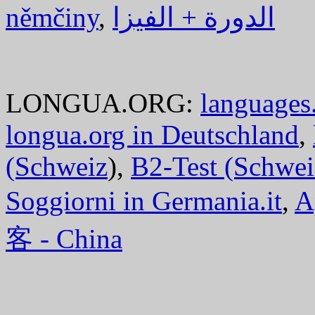
němčiny
,
الدورة + الفيزا
LONGUA.ORG:
languages.
longua.org in Deutschland
,
(Schweiz
),
B2-Test (Schwei
Soggiorni in Germania.it
,
A
客 - China