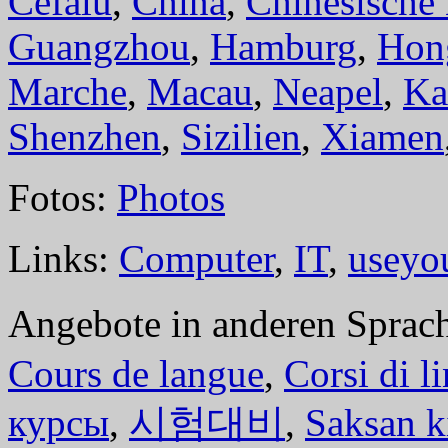
Cefalù
,
China
,
Chinesische
Guangzhou
,
Hamburg
,
Hon
Marche
,
Macau
,
Neapel
,
Ka
Shenzhen
,
Sizilien
,
Xiamen
Fotos:
Photos
Links:
Computer
,
IT
,
useyo
Angebote in anderen Sprac
Cours de langue
,
Corsi di l
курсы
,
시험대비
,
Saksan k