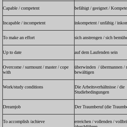
Capable / competent
befähigt / geeignet / Kompet
Incapable / incompetent
inkompetent / unfähig / inko
To make an effort
sich anstrengen / sich bemüh
Up to date
auf dem Laufenden sein
Overcome / surmount / master / cope
überwinden / übermannen / m
with
bewältigen
Work/study conditions
Die Arbeitsverhältnisse / die
Studiebedingungen
Dreamjob
Der Traumberuf (die Traumb
To accomplish /achieve
erreichen / vollenden / vollb
/durchführen