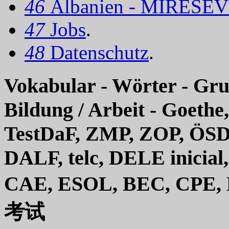
46
Albanien - MIRËSEV
47
Jobs
.
48
Datenschutz
.
Vokabular - Wörter - Gru
Bildung / Arbeit - Goethe
TestDaF, ZMP, ZOP, ÖSD
DALF, telc, DELE inicial,
CAE, ESOL, BEC, C
考试