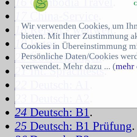
16
Cambodia Travel
.
C
17
China-Service
.
Wir verwenden Cookies, um Ihn
18
Reisen - weltweit
.
bieten. Mit Ihrer Zustimmung a
19
Fotos
.
Cookies in Übereinstimmung mit
20
Übersetzungen
.
Persönliche Daten/Cookies werd
verwendet. Mehr dazu ... (
mehr 
21
Int. Sprachtests
.
22
Deutsch: A1
.
23
Deutsch: A2
.
24
Deutsch: B1
.
25
Deutsch: B1 Prüfung
.