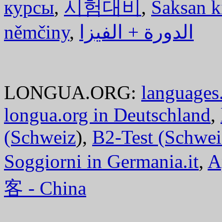
курсы
,
시험대비
,
Saksan k
němčiny
,
الدورة + الفيزا
LONGUA.ORG:
languages.
longua.org in Deutschland
,
(Schweiz
),
B2-Test (Schwei
Soggiorni in Germania.it
,
A
客 - China